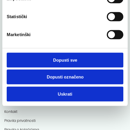
Statistički
Marketinški
Moje zdravlje
Oralna higijena
Ljepota
Dopusti sve
Sportaši
Dopusti označeno
Vitamini i minerali
Brendovi
Uskrati
O nama
Kontakt
Pravila privatnosti
Pravila o kolačićima