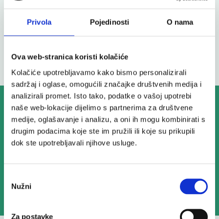
Privola
Pojedinosti
O nama
Zubni konac
Ova web-stranica koristi kolačiće
Kolačiće upotrebljavamo kako bismo personalizirali
sadržaj i oglase, omogućili značajke društvenih medija i
analizirali promet. Isto tako, podatke o vašoj upotrebi
Isključivo vrhunska kvaliteta,
naše web-lokacije dijelimo s partnerima za društvene
pažljivo birani proizvodi
medije, oglašavanje i analizu, a oni ih mogu kombinirati s
drugim podacima koje ste im pružili ili koje su prikupili
dok ste upotrebljavali njihove usluge.
Pravi proizvodi za vaš uspjeh
Odabir
Nužni
pristanka
Saznajte više o nama
Za postavke