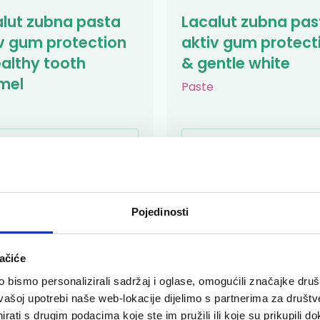
lut zubna pasta
Lacalut zubna pas
v gum protection
aktiv gum protect
althy tooth
& gentle white
mel
Paste
0 €
5,40 €
Pojedinosti
ačiće
bismo personalizirali sadržaj i oglase, omogućili značajke društv
vašoj upotrebi naše web-lokacije dijelimo s partnerima za društv
rati s drugim podacima koje ste im pružili ili koje su prikupili do