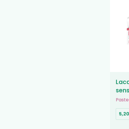
Laca
sens
Paste
5,2