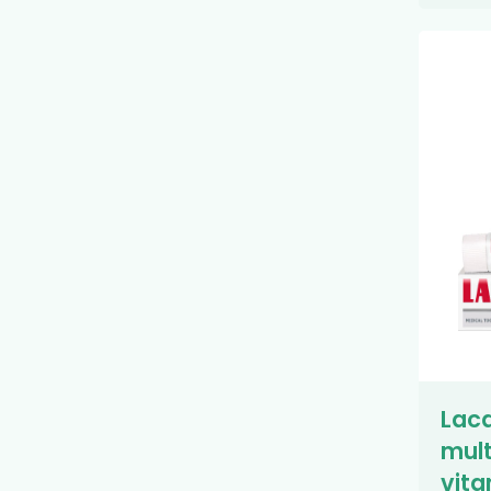
Laca
mult
vita