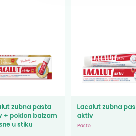
lut zubna pasta
Lacalut zubna pas
v + poklon balzam
aktiv
sne u stiku
Paste