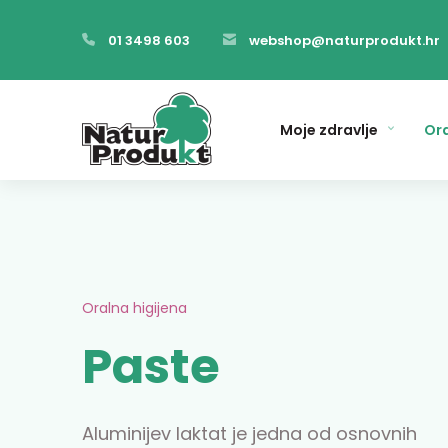
01 3498 603
webshop@naturprodukt.hr
Moje zdravlje
Ora
Oralna higijena
Paste
Aluminijev laktat je jedna od osnovnih