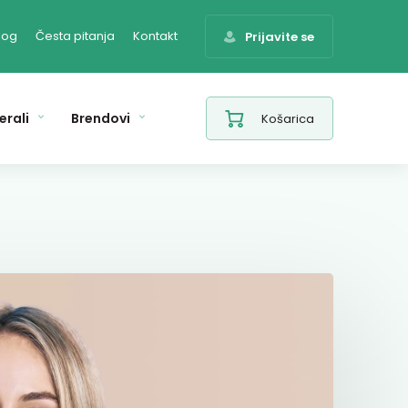
log
Česta pitanja
Kontakt
Prijavite se
erali
Brendovi
Košarica