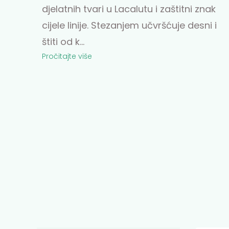
djelatnih tvari u Lacalutu i zaštitni znak
cijele linije. Stezanjem učvršćuje desni i
štiti od k
...
Pročitajte više