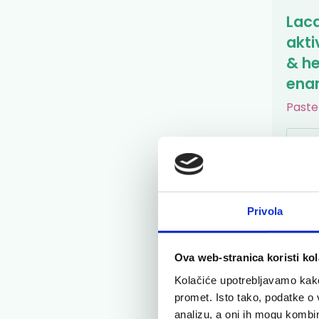
Laca
akti
& he
ena
Paste
5,4
Privola
Ova web-stranica koristi kol
Kolačiće upotrebljavamo kako 
promet. Isto tako, podatke o 
analizu, a oni ih mogu kombini