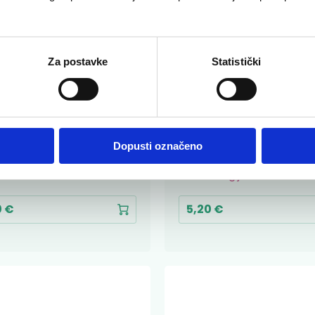
Za postavke
Statistički
lut zubna pasta
Lacalut black & wh
Dopusti označeno
te
zubna pasta
Oralna higijena
0 €
5,20 €