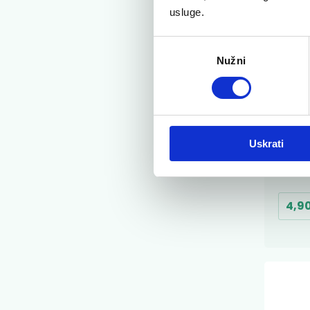
usluge.
Odabir
Nužni
pristanka
Laca
Uskrati
whi
Paste
4,9