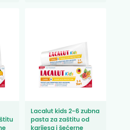
Lacalut kids 2-6 zubna
štitu
pasta za zaštitu od
ne
karijesa i šećerne