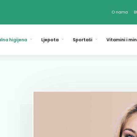
O nama
B
lna higijena
Ljepota
Sportaši
Vitamini i min