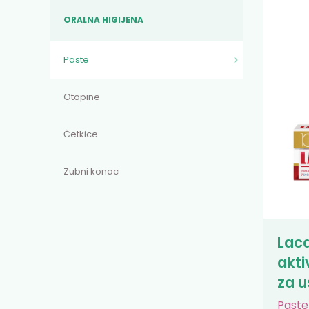
ORALNA HIGIJENA
Paste
Otopine
Četkice
Zubni konac
Laca
akti
za u
Paste