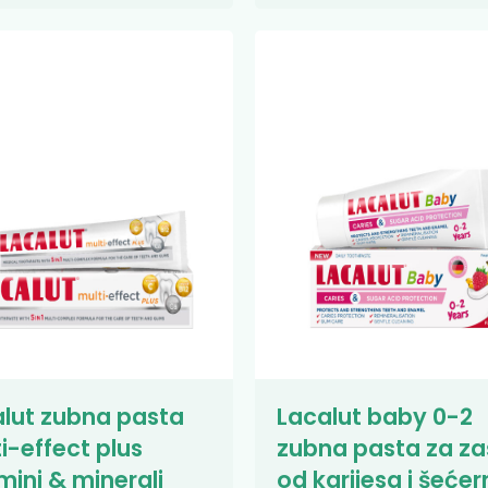
lut zubna pasta
Lacalut baby 0-2
i-effect plus
zubna pasta za za
mini & minerali
od karijesa i šećer