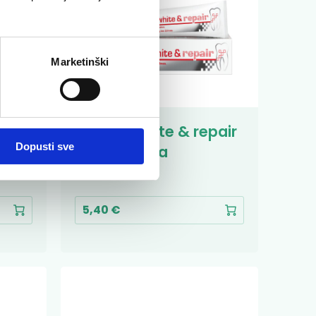
Marketinški
ite
Lacalut white & repair
Dopusti sve
zubna pasta
Paste
5,40 €