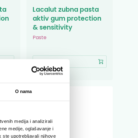
ta
Lacalut zubna pasta
ion
aktiv gum protection
& sensitivity
Paste
5,40 €
O nama
enih medija i analizirali
ene medije, oglašavanje i
k ste upotrebljavali njihove