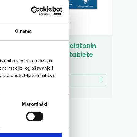
O nama
in
Dr. Theiss Melatonin
raspadljive tablete
enih medija i analizirali
Nesanica
ene medije, oglašavanje i
k ste upotrebljavali njihove
9,00 €
Marketinški