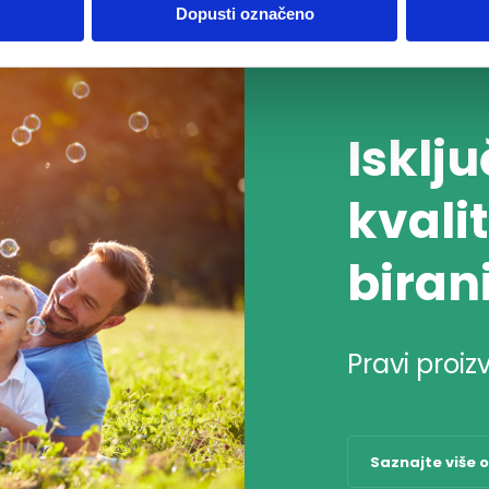
Dopusti označeno
Isklj
kvalit
biran
Pravi proiz
Saznajte više 