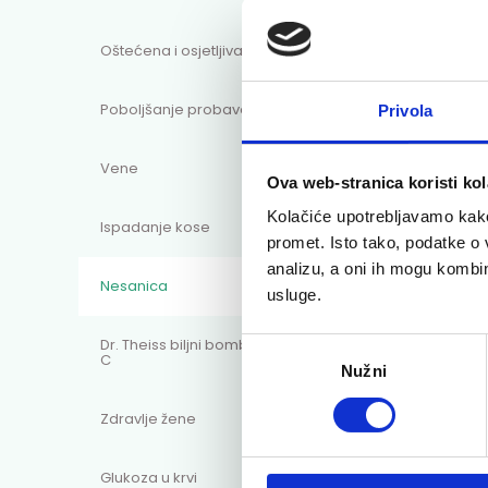
Oštećena i osjetljiva koža
Poboljšanje probave
Privola
Dr. 
Vene
Ova web-stranica koristi kol
spre
Kolačiće upotrebljavamo kako 
Ispadanje kose
Nesan
promet. Isto tako, podatke o 
analizu, a oni ih mogu kombini
10,9
Nesanica
usluge.
Dr. Theiss biljni bomboni s vitaminom
Odabir
C
Nužni
pristanka
Zdravlje žene
Glukoza u krvi