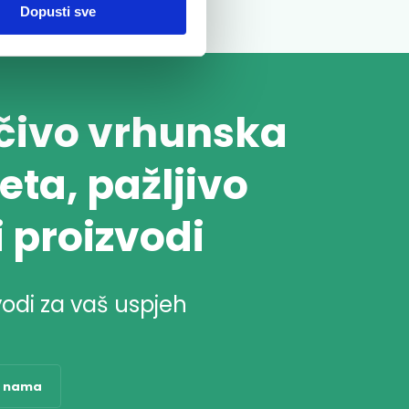
Dopusti sve
učivo vrhunska
eta, pažljivo
i proizvodi
vodi za vaš uspjeh
o nama