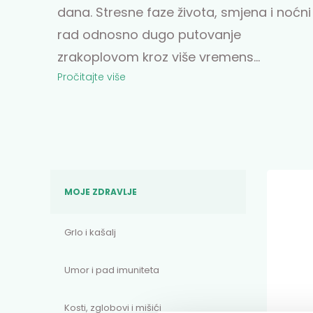
dana. Stresne faze života, smjena i noćni
rad odnosno dugo putovanje
zrakoplovom kroz više vremens
...
Pročitajte više
MOJE ZDRAVLJE
Grlo i kašalj
Umor i pad imuniteta
Kosti, zglobovi i mišići