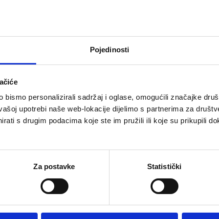
Pojedinosti
Theiss Melatonin
Dr. Theiss Melaton
ačiće
j PLUS
sprej
bismo personalizirali sadržaj i oglase, omogućili značajke društv
ica
Nesanica
vašoj upotrebi naše web-lokacije dijelimo s partnerima za društv
rati s drugim podacima koje ste im pružili ili koje su prikupili do
0 €
10,90 €
Za postavke
Statistički