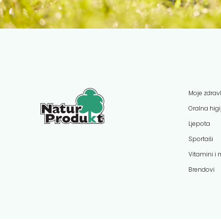
Moje zdravl
Oralna hig
Ljepota
Sportaši
Vitamini i 
Brendovi