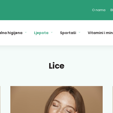
O nama
B
lna higijena
Ljepota
Sportaši
Vitamini i min
Lice