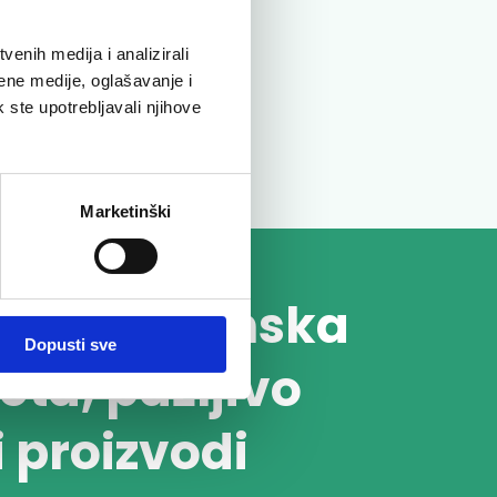
enih medija i analizirali
ene medije, oglašavanje i
k ste upotrebljavali njihove
Marketinški
učivo vrhunska
Dopusti sve
eta, pažljivo
i proizvodi