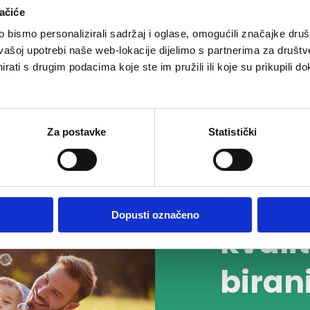
ačiće
bismo personalizirali sadržaj i oglase, omogućili značajke društv
vašoj upotrebi naše web-lokacije dijelimo s partnerima za društv
rati s drugim podacima koje ste im pružili ili koje su prikupili do
Specijalna njega
Za postavke
Statistički
Isklj
Dopusti označeno
kvalit
biran