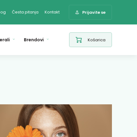
log
Česta pitanja
Kontakt
Prijavite se
erali
Brendovi
Košarica