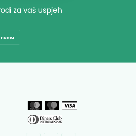
vodi za vaš uspjeh
o nama