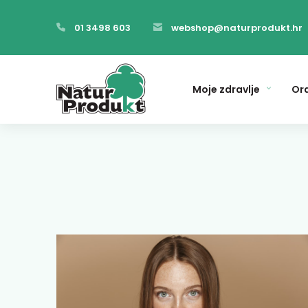
01 3498 603
webshop@naturprodukt.hr
Moje zdravlje
Ora