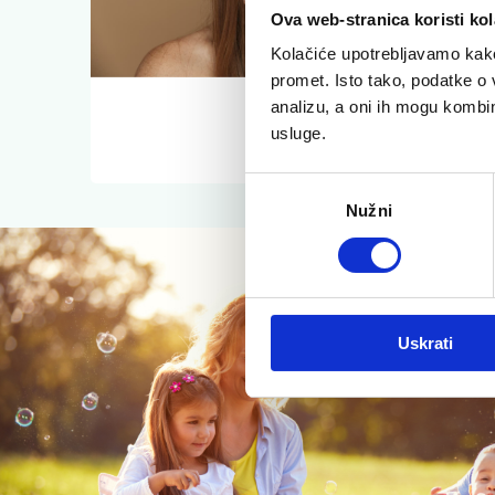
Ova web-stranica koristi kol
Kolačiće upotrebljavamo kako 
promet. Isto tako, podatke o 
analizu, a oni ih mogu kombini
Usne
usluge.
Odabir
Nužni
pristanka
Uskrati