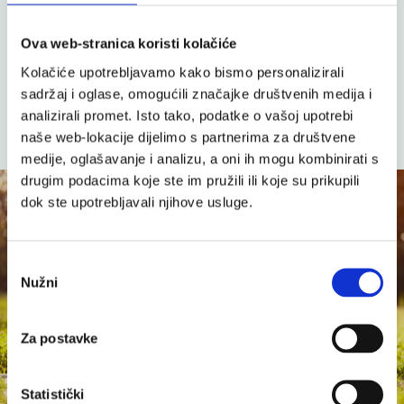
Coupeliac gel
Redupetin krema za
smanjenje pigmentnih
Ova web-stranica koristi kolačiće
Specijalna njega
mrlja, 20 ml
Kolačiće upotrebljavamo kako bismo personalizirali
Specijalna njega
sadržaj i oglase, omogućili značajke društvenih medija i
14,00 €
14,00 €
analizirali promet. Isto tako, podatke o vašoj upotrebi
naše web-lokacije dijelimo s partnerima za društvene
medije, oglašavanje i analizu, a oni ih mogu kombinirati s
drugim podacima koje ste im pružili ili koje su prikupili
dok ste upotrebljavali njihove usluge.
Odabir
Nužni
pristanka
Za postavke
Statistički