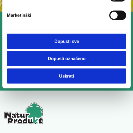
Marketinški
Isključivo vrhunska kvaliteta,
pažljivo birani proizvodi
Dopusti sve
Pravi proizvodi za vaš uspjeh
Dopusti označeno
Uskrati
Saznajte više o nama