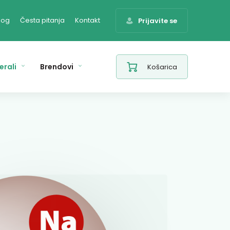
log
Česta pitanja
Kontakt
Prijavite se
erali
Brendovi
Košarica