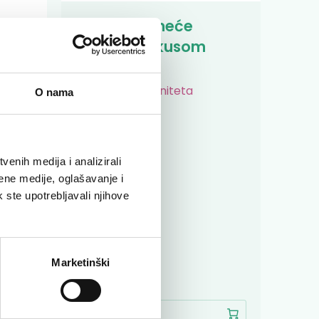
Litorsal šumeće
tablete s okusom
naranče
Umor i pad imuniteta
O nama
enih medija i analizirali
ene medije, oglašavanje i
k ste upotrebljavali njihove
Marketinški
7,90 €