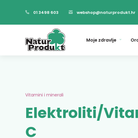
01 3498 603
webshop@naturprodukt.hr
Moje zdravlje
Ora
Vitamini i minerali
Elektroliti/Vit
C