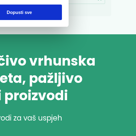
Dopusti sve
učivo vrhunska
eta, pažljivo
i proizvodi
vodi za vaš uspjeh