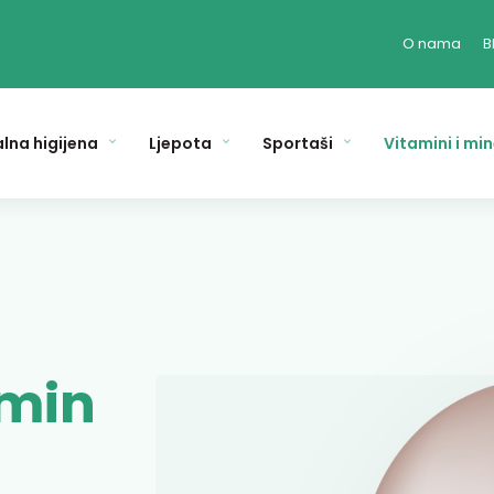
O nama
B
lna higijena
Ljepota
Sportaši
Vitamini i min
amin