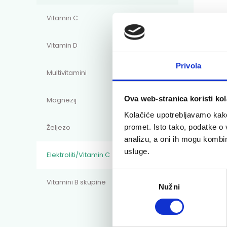
Vitamin C
Vitamin D
Privola
Multivitamini
Ova web-stranica koristi kol
Magnezij
Kolačiće upotrebljavamo kako 
promet. Isto tako, podatke o 
Željezo
analizu, a oni ih mogu kombini
Lito
usluge.
Elektroliti/Vitamin C
tabl
Odabir
limu
Vitamini B skupine
Nužni
pristanka
Umor 
7,9