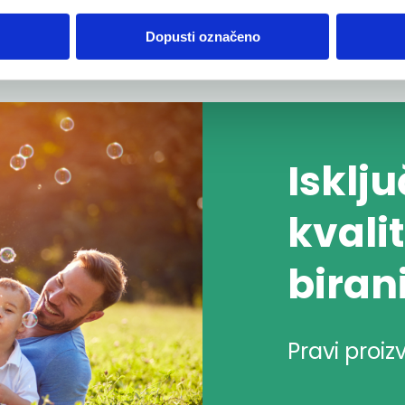
Dopusti označeno
Isklj
kvalit
biran
Pravi proiz