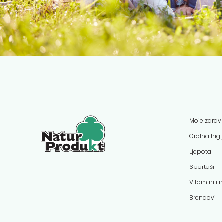
Moje zdravl
Oralna hig
Ljepota
Sportaši
Vitamini i 
Brendovi