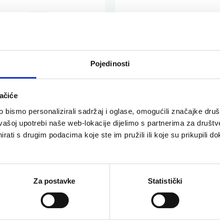
Pojedinosti
ačiće
bismo personalizirali sadržaj i oglase, omogućili značajke društv
vašoj upotrebi naše web-lokacije dijelimo s partnerima za društv
rati s drugim podacima koje ste im pružili ili koje su prikupili do
rsal šumeće
Litorsal šumeće
ete s okusom
tablete s okusom
na i mente
grejpa
Za postavke
Statistički
i pad imuniteta
Umor i pad imuniteta
0 €
7,90 €