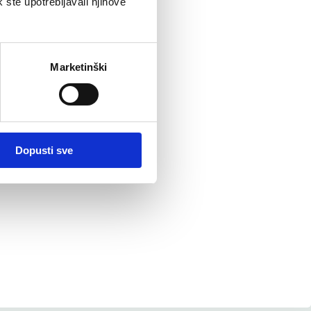
k ste upotrebljavali njihove
Marketinški
Dopusti sve