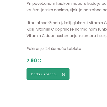
Pri povećanom fizičkom naporu kada je pove
vrućim ljetnim danima, tijelu je potrebna p
Litorsal sadrži natrij, kalij, glukozu i vitamin C
Kalij i vitamin C doprinose normalnom funkc
Vitamin C doprinosi smanjenju umora i iscrp
Pakiranje: 24 šumeće tablete
7.90
€
Dodaj u košaricu