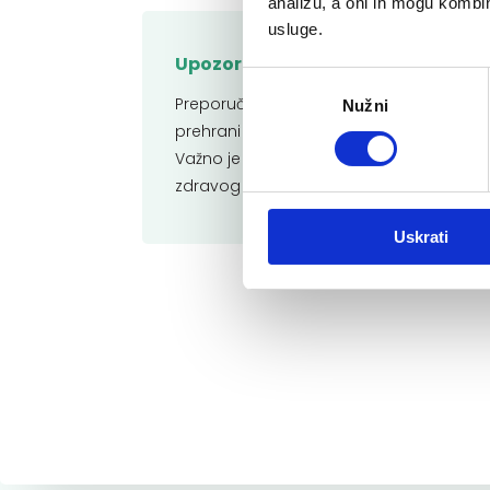
analizu, a oni ih mogu kombini
usluge.
Upozorenje:
Odabir
Preporučene dnevne doze ne smiju se pr
Nužni
pristanka
prehrani nije nadomjestak ili zamjena u
Važno je pridržavati se uravnotežene i r
zdravog načina života. Čuvati od dohva
Uskrati