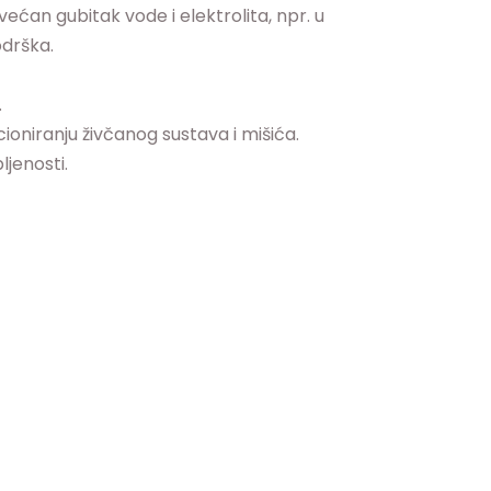
ćan gubitak vode i elektrolita, npr. u
odrška.
.
ioniranju živčanog sustava i mišića.
ljenosti.