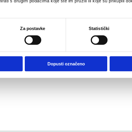
rati s drugim podacima koje ste im pružili ili koje su prikupili do
ekoračiti. Dodatak
Za postavke
Statistički
ravnoteženoj prehrani.
aznovrsne prehrane i
ta male djece.
Dopusti označeno