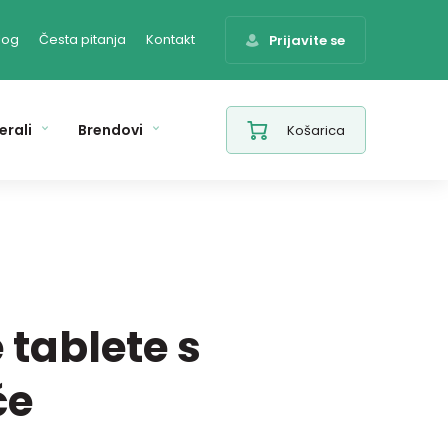
log
Česta pitanja
Kontakt
Prijavite se
erali
Brendovi
Košarica
 tablete s
če