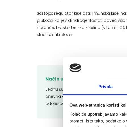
Sastojci:
regulator kiselosti: limunska kiselin
glukoza; kalijev dihidrogenfosfat; povečiva
naranče; L-askorbinska kiselina (vitamin C); 
sladilo: sukraloza.
Način uporabe:
Privola
Jednu šumeću tabletu otopiti u 200 ml
dnevna doza je 3 šumeće tablete. Litors
adolescentima i odraslima.
Ova web-stranica koristi kol
Kolačiće upotrebljavamo kako 
promet. Isto tako, podatke o 