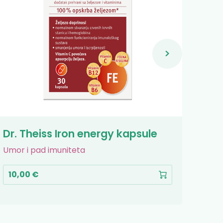
Dr. Theiss Iron energy kapsule
Max
Umor i pad imuniteta
Umor 
10,00 €
10,