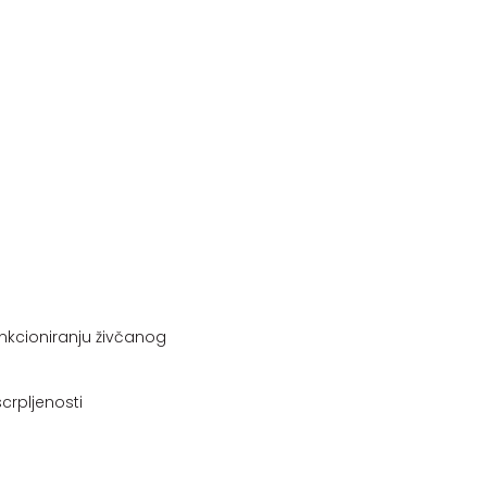
nkcioniranju živčanog
crpljenosti