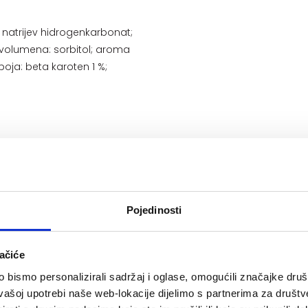
a; natrijev hidrogenkarbonat;
ć volumena: sorbitol; aroma
boja: beta karoten 1 %;
Pojedinosti
 vode. Preporučena
al je namijenjen
ačiće
bismo personalizirali sadržaj i oglase, omogućili značajke društv
vašoj upotrebi naše web-lokacije dijelimo s partnerima za društv