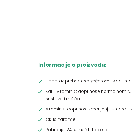
Informacije o proizvodu:
Dodatak prehrani sa šećerom i sladilima
Kalij i vitamin C doprinose normalnom fu
sustava i mišića
Vitamin C doprinosi smanjenju umora i is
Okus naranče
Pakiranje: 24 šumećih tableta