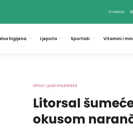
O nama
B
lna higijena
Ljepota
Sportaši
Vitamini i min
Umor i pad imuniteta
Litorsal šumeće
okusom naran