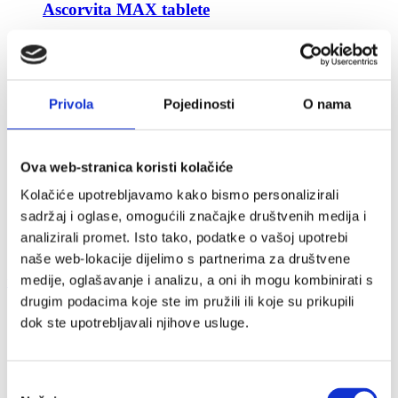
Ascorvita MAX tablete
12.00
€
Allga San
Dr. Theiss
HerbalSept
Privola
Pojedinosti
O nama
Intact
Lacalut
Mucoplant
Medipharma cosmetics
Ova web-stranica koristi kolačiće
Parasoftin
Parusan
Kolačiće upotrebljavamo kako bismo personalizirali
Ascorvita MAX
sadržaj i oglase, omogućili značajke društvenih medija i
MaxiMag
Litorsal
analizirali promet. Isto tako, podatke o vašoj upotrebi
Blog
naše web-lokacije dijelimo s partnerima za društvene
medije, oglašavanje i analizu, a oni ih mogu kombinirati s
facebook
instagram
01 3498 603
webshop@naturprodukt.hr
drugim podacima koje ste im pružili ili koje su prikupili
dok ste upotrebljavali njihove usluge.
Odabir