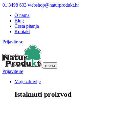
01 3498 603
webshop@naturprodukt.hr
O nama
Blog
Česta pitanja
Kontakt
Prijavite se
menu
Prijavite se
Moje zdravlje
Istaknuti proizvod