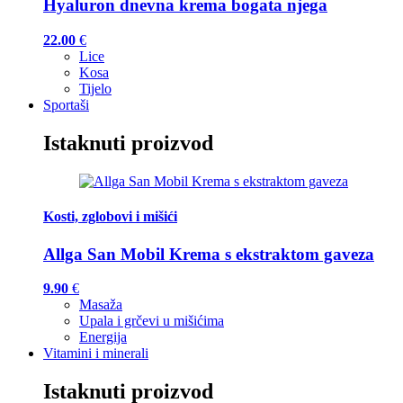
Hyaluron dnevna krema bogata njega
22.00
€
Lice
Kosa
Tijelo
Sportaši
Istaknuti proizvod
Kosti, zglobovi i mišići
Allga San Mobil Krema s ekstraktom gaveza
9.90
€
Masaža
Upala i grčevi u mišićima
Energija
Vitamini i minerali
Istaknuti proizvod