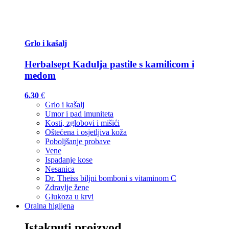
Grlo i kašalj
Herbalsept Kadulja pastile s kamilicom i
medom
6.30
€
Grlo i kašalj
Umor i pad imuniteta
Kosti, zglobovi i mišići
Oštećena i osjetljiva koža
Poboljšanje probave
Vene
Ispadanje kose
Nesanica
Dr. Theiss biljni bomboni s vitaminom C
Zdravlje žene
Glukoza u krvi
Oralna higijena
Istaknuti proizvod