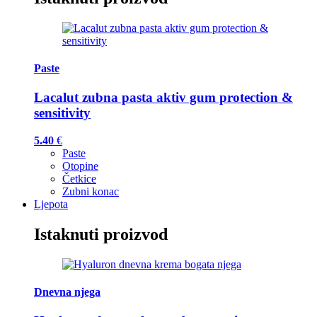
Paste
Lacalut zubna pasta aktiv gum protection &
sensitivity
5.40
€
Paste
Otopine
Četkice
Zubni konac
Ljepota
Istaknuti proizvod
Dnevna njega