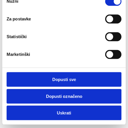
Nužni
pristanka
Za postavke
Statistički
Marketinški
Dopusti sve
Dopusti označeno
Uskrati