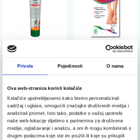
Allga San Mobil Krema
Parasoftin čarape za
s ekstraktom gaveza
piling
Privola
Pojedinosti
O nama
Kosti, zglobovi i mišići
Stopala
9,90 €
9,90 €
Ova web-stranica koristi kolačiće
Kolačiće upotrebljavamo kako bismo personalizirali
sadržaj i oglase, omogućili značajke društvenih medija i
analizirali promet. Isto tako, podatke o vašoj upotrebi
naše web-lokacije dijelimo s partnerima za društvene
medije, oglašavanje i analizu, a oni ih mogu kombinirati s
drugim podacima koje ste im pružili ili koje su prikupili