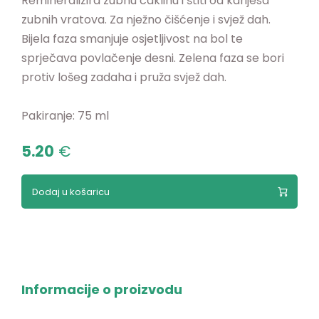
Remineralizira zubnu caklinu i štiti od karijesa
zubnih vratova. Za nježno čišćenje i svjež dah.
Bijela faza smanjuje osjetljivost na bol te
sprječava povlačenje desni. Zelena faza se bori
protiv lošeg zadaha i pruža svjež dah.
Pakiranje: 75 ml
5.20
€
Dodaj u košaricu
Informacije o proizvodu