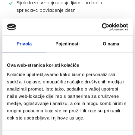
Bijela faza smanjuje osjetljivost na bol te
sprječava povlačenje desni
Hidroksiapatit zatvara dentinske kanaliće i štiti ih
od vanjskih utjecaja
Zelena faza se bori protiv lošeg zadaha i pruža
Privola
Pojedinosti
O nama
svjež dah
Sadrži natrijev fluorid i Olaflur (1488 ppm fluorida)
Ova web-stranica koristi kolačiće
RDA: niska abrazivnost
Kolačiće upotrebljavamo kako bismo personalizirali
Pakiranje: 75 ml tuba
sadržaj i oglase, omogućili značajke društvenih medija i
analizirali promet. Isto tako, podatke o vašoj upotrebi
Sastojci:
Aqua, Hydrated Silica, Hydrogenated Starch
naše web-lokacije dijelimo s partnerima za društvene
Hydrolysate, Hydroxyapatite, Xanthan Gum, Potassium
medije, oglašavanje i analizu, a oni ih mogu kombinirati s
Chloride, Aroma, Cocamidopropyl Betaine, Propylene
drugim podacima koje ste im pružili ili koje su prikupili
Glycol, Zinc Gluconate, Aluminum Lactate,
dok ste upotrebljavali njihove usluge.
Rhamnolipids, Menthol, Olaflur, Sodium Fluoride,
Sodium Saccharin, Potassium Sorbate, Anethole,