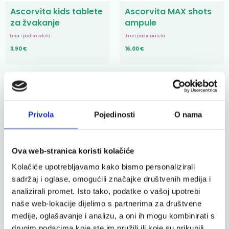
Ascorvita kids tablete
Ascorvita MAX shots
za žvakanje
ampule
Umor i pad imuniteta
Umor i pad imuniteta
3,90 €
16,00 €
Ascorvita MAX
Privola
Pojedinosti
O nama
šumeće tablete
Umor i pad imuniteta
Ova web-stranica koristi kolačiće
Kolačiće upotrebljavamo kako bismo personalizirali
sadržaj i oglase, omogućili značajke društvenih medija i
analizirali promet. Isto tako, podatke o vašoj upotrebi
naše web-lokacije dijelimo s partnerima za društvene
Ascorvita MAX tablete
medije, oglašavanje i analizu, a oni ih mogu kombinirati s
Umor i pad imuniteta
drugim podacima koje ste im pružili ili koje su prikupili