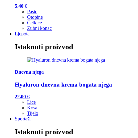
5.40
€
Paste
Otopine
Četkice
Zubni konac
Ljepota
Istaknuti proizvod
Dnevna njega
Hyaluron dnevna krema bogata njega
22.00
€
Lice
Kosa
Tijelo
Sportaši
Istaknuti proizvod