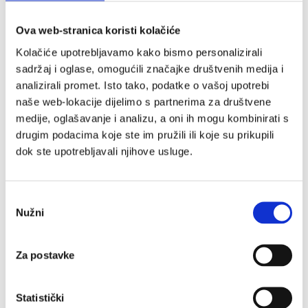
Vitamin D
Multivitamini
Magnezij
Ova web-stranica koristi kolačiće
Željezo
Kolačiće upotrebljavamo kako bismo personalizirali
Elektroliti/Vitamin C
Vitamini B skupine
sadržaj i oglase, omogućili značajke društvenih medija i
Brendovi
analizirali promet. Isto tako, podatke o vašoj upotrebi
naše web-lokacije dijelimo s partnerima za društvene
Istaknuti proizvod
medije, oglašavanje i analizu, a oni ih mogu kombinirati s
drugim podacima koje ste im pružili ili koje su prikupili
dok ste upotrebljavali njihove usluge.
Umor i pad imuniteta
Ascorvita MAX tablete
Odabir
Nužni
pristanka
12.00
€
Allga San
Dr. Theiss
Za postavke
HerbalSept
Intact
Lacalut
Mucoplant
Statistički
Medipharma cosmetics