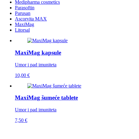
Medipharma cosmetics
Parasoftin
Parusan
Ascorvita MAX
MaxiMag
Litorsal
MaxiMag kapsule
Umor i pad imuniteta
10,00 €
MaxiMag šumeće tablete
Umor i pad imuniteta
7,50 €