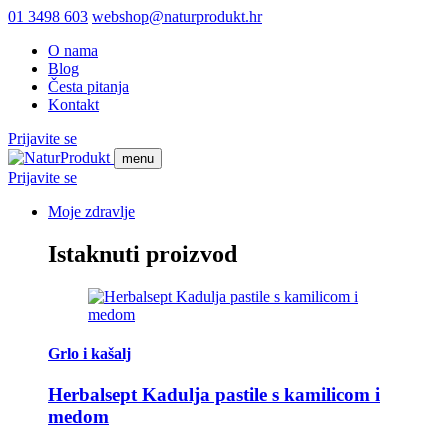
01 3498 603
webshop@naturprodukt.hr
O nama
Blog
Česta pitanja
Kontakt
Prijavite se
menu
Prijavite se
Moje zdravlje
Istaknuti proizvod
Grlo i kašalj
Herbalsept Kadulja pastile s kamilicom i
medom