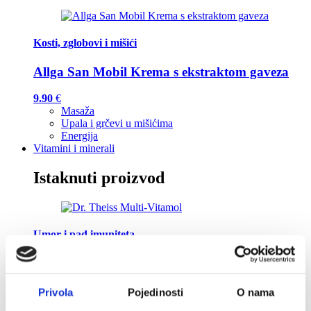
Kosti, zglobovi i mišići
Allga San Mobil Krema s ekstraktom gaveza
9.90
€
Masaža
Upala i grčevi u mišićima
Energija
Vitamini i minerali
Istaknuti proizvod
Umor i pad imuniteta
Dr. Theiss Multi-Vitamol
11.00
€
Privola
Pojedinosti
O nama
Vitamin C