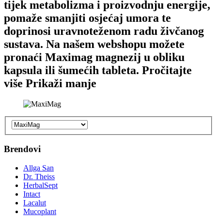
tijek metabolizma i proizvodnju energije,
pomaže smanjiti osjećaj umora te
doprinosi uravnoteženom radu živčanog
sustava. Na našem webshopu možete
pronaći Maximag magnezij u obliku
kapsula ili šumećih tableta.
Pročitajte
više
Prikaži manje
Brendovi
Allga San
Dr. Theiss
HerbalSept
Intact
Lacalut
Mucoplant