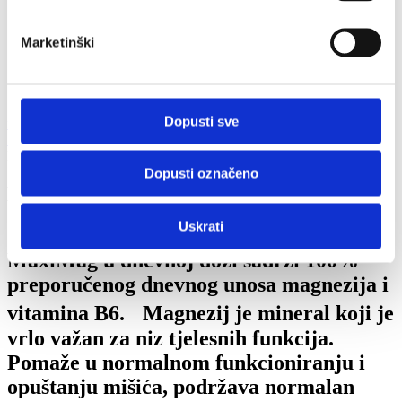
Parasoftin
Parusan
Marketinški
Ascorvita MAX
MaxiMag
Litorsal
Blog
Dopusti sve
facebook
instagram
01 3498 603
webshop@naturprodukt.hr
Košarica
Brendovi
Dopusti označeno
MaxiMag
Uskrati
375 mg iona magnezija + vitamin B6
MaxiMag u dnevnoj dozi sadrži 100%
preporučenog dnevnog unosa magnezija i
vitamina B6. Magnezij je mineral koji je
vrlo važan za niz tjelesnih funkcija.
Pomaže u normalnom funkcioniranju i
opuštanju mišića, podržava normalan