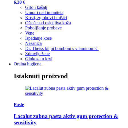
6.30
€
Grlo i kašalj
Umor i pad imuniteta
Kosti, zglobovi i mišići
Oštećena i osjetljiva koža
Poboljšanje probave
Vene
Ispadanje kose
Nesanica
Dr. Theiss biljni bomboni s vitaminom C
Zdravlje žene
Glukoza u krvi
Oralna higijena
Istaknuti proizvod
Paste
Lacalut zubna pasta aktiv gum protection &
sensitivity