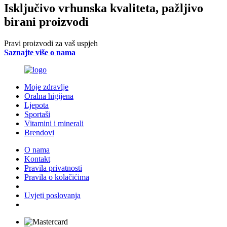
Isključivo vrhunska kvaliteta, pažljivo
birani proizvodi
Pravi proizvodi za vaš uspjeh
Saznajte više o nama
Moje zdravlje
Oralna higijena
Ljepota
Sportaši
Vitamini i minerali
Brendovi
O nama
Kontakt
Pravila privatnosti
Pravila o kolačićima
Uvjeti poslovanja