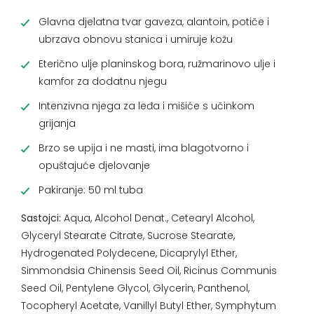
Glavna djelatna tvar gaveza, alantoin, potiče i
ubrzava obnovu stanica i umiruje kožu
Eterično ulje planinskog bora, ružmarinovo ulje i
kamfor za dodatnu njegu
Intenzivna njega za leđa i mišiće s učinkom
grijanja
Brzo se upija i ne masti, ima blagotvorno i
opuštajuće djelovanje
Pakiranje: 50 ml tuba
Sastojci:
Aqua, Alcohol Denat., Cetearyl Alcohol,
Glyceryl Stearate Citrate, Sucrose Stearate,
Hydrogenated Polydecene, Dicaprylyl Ether,
Simmondsia Chinensis Seed Oil, Ricinus Communis
Seed Oil, Pentylene Glycol, Glycerin, Panthenol,
Tocopheryl Acetate, Vanillyl Butyl Ether, Symphytum