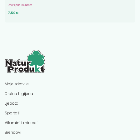
Umor i pad imuniteta
7,50 €
Moje zdravlje
Oralna higijena
Ljepota
Sportaši
Vitamini i minerali
Brendovi