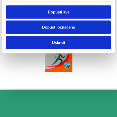
Dopusti sve
Dopusti označeno
Uskrati