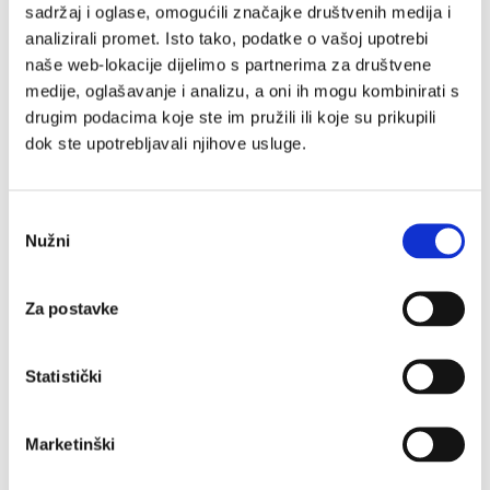
sadržaj i oglase, omogućili značajke društvenih medija i
Ujutro i navečer lagano utrljajte ili umasirajte,
analizirali promet. Isto tako, podatke o vašoj upotrebi
posebno u područje mišića i uživajte u osjećaju
naše web-lokacije dijelimo s partnerima za društvene
topline. Brzo se upija i ne masti.
medije, oglašavanje i analizu, a oni ih mogu kombinirati s
drugim podacima koje ste im pružili ili koje su prikupili
dok ste upotrebljavali njihove usluge.
Upozorenje:
Odabir
Ne nanositi na oči i sluznice i oštećenu kožu. Na
Nužni
pristanka
mjestu primjene može se pojaviti kratkotrajno
crvenilo. Poslije primjene oprati ruke. Ne koristiti
Za postavke
kod djece mlađe od 12 godina.
Statistički
Marketinški