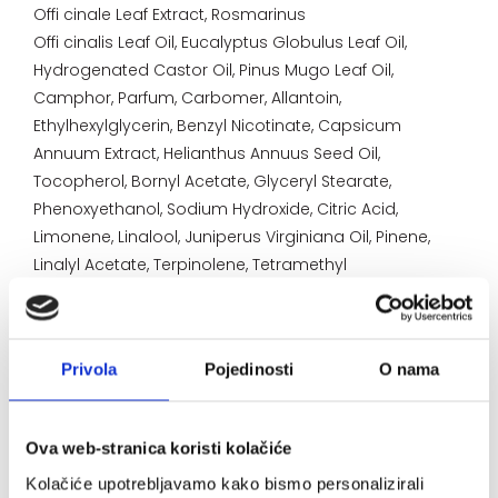
Offi cinale Leaf Extract, Rosmarinus
Offi cinalis Leaf Oil, Eucalyptus Globulus Leaf Oil,
Hydrogenated Castor Oil, Pinus Mugo Leaf Oil,
Camphor, Parfum, Carbomer, Allantoin,
Ethylhexylglycerin, Benzyl Nicotinate, Capsicum
Annuum Extract, Helianthus Annuus Seed Oil,
Tocopherol, Bornyl Acetate, Glyceryl Stearate,
Phenoxyethanol, Sodium Hydroxide, Citric Acid,
Limonene, Linalool, Juniperus Virginiana Oil, Pinene,
Linalyl Acetate, Terpinolene, Tetramethyl
Acetyloctahydronaphthalenes, Beta-Caryophyllene,
Terpineol, Turpentine, Alpha-Terpinene.
Privola
Pojedinosti
O nama
Ova web-stranica koristi kolačiće
Način uporabe:
Kolačiće upotrebljavamo kako bismo personalizirali