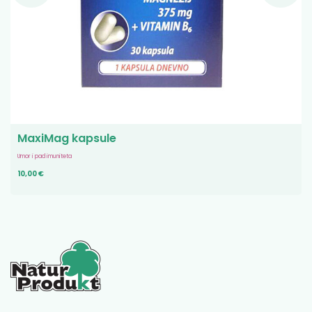
MaxiMag kapsule
Umor i pad imuniteta
10,00 €