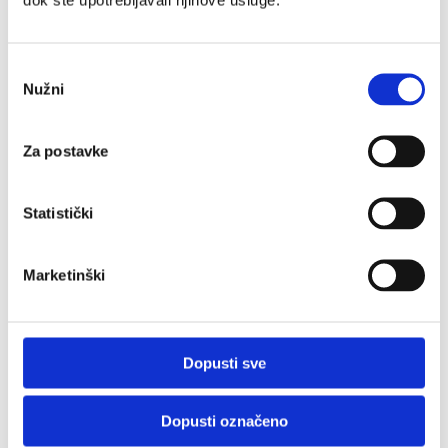
Ne koristiti za vlažne obloge. Izbjegavati dodir s
očima i sluznicom, ne nanositi na oštećenu
Odabir
kožu. Ne koristiti za dojenčad i malu djecu.
Nužni
pristanka
Za postavke
Statistički
Marketinški
Dopusti sve
Dopusti označeno