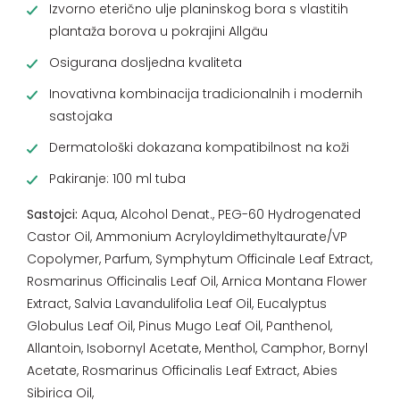
Izvorno eterično ulje planinskog bora s vlastitih
plantaža borova u pokrajini Allgäu
Osigurana dosljedna kvaliteta
Inovativna kombinacija tradicionalnih i modernih
sastojaka
Dermatološki dokazana kompatibilnost na koži
Pakiranje: 100 ml tuba
Sastojci:
Aqua, Alcohol Denat., PEG-60 Hydrogenated
Castor Oil, Ammonium Acryloyldimethyltaurate/VP
Copolymer, Parfum, Symphytum Officinale Leaf Extract,
Rosmarinus Officinalis Leaf Oil, Arnica Montana Flower
Extract, Salvia Lavandulifolia Leaf Oil, Eucalyptus
Globulus Leaf Oil, Pinus Mugo Leaf Oil, Panthenol,
Allantoin, Isobornyl Acetate, Menthol, Camphor, Bornyl
Acetate, Rosmarinus Officinalis Leaf Extract, Abies
Sibirica Oil,