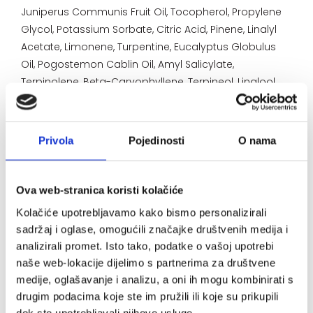
Juniperus Communis Fruit Oil, Tocopherol, Propylene
Glycol, Potassium Sorbate, Citric Acid, Pinene, Linalyl
Acetate, Limonene, Turpentine, Eucalyptus Globulus
Oil, Pogostemon Cablin Oil, Amyl Salicylate,
Terpinolene, Beta-Caryophyllene, Terpineol, Linalool,
Alpha-Terpinene, Anethole.
Privola
Pojedinosti
O nama
Način uporabe:
Više puta dnevno nanijeti gel trljanjem ili
Ova web-stranica koristi kolačiće
masiranjem na napete mišiće i leđa. Brzo se
Kolačiće upotrebljavamo kako bismo personalizirali
upija i ne masti. Čuvati na temp. do 25°C, izvan
sadržaj i oglase, omogućili značajke društvenih medija i
dohvata djece.
analizirali promet. Isto tako, podatke o vašoj upotrebi
naše web-lokacije dijelimo s partnerima za društvene
medije, oglašavanje i analizu, a oni ih mogu kombinirati s
drugim podacima koje ste im pružili ili koje su prikupili
Upozorenje:
dok ste upotrebljavali njihove usluge.