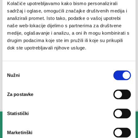
Kolačiće upotrebljavamo kako bismo personalizirali
sadržaj i oglase, omogućili značajke društvenih medija i
analizirali promet. Isto tako, podatke o vašoj upotrebi
naše web-lokacije dijelimo s partnerima za društvene
Upozorenje:
medije, oglašavanje i analizu, a oni ih mogu kombinirati s
drugim podacima koje ste im pružili ili koje su prikupili
Samo za vanjsku primjenz. Ne nanositi na
dok ste upotrebljavali njihove usluge.
ozlijeđenu kožu. Izbjegavati dodir s očima i
sluznicom. Ne smije se primjenjivati kod
preosjetljivosti na arniku, kod dojenčadi i male
Odabir
djece.
Nužni
pristanka
Za postavke
Statistički
Marketinški