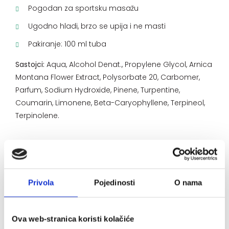
Pogodan za sportsku masažu
Ugodno hladi, brzo se upija i ne masti
Pakiranje: 100 ml tuba
Sastojci:
Aqua, Alcohol Denat., Propylene Glycol, Arnica
Montana Flower Extract, Polysorbate 20, Carbomer,
Parfum, Sodium Hydroxide, Pinene, Turpentine,
Coumarin, Limonene, Beta-Caryophyllene, Terpineol,
Terpinolene.
Način uporabe:
Prije i poslije fizičkog napora nanijeti na
Privola
Pojedinosti
O nama
zahvaćeno područje i lagano umasirati.
Ugodno hladi, brzo se upija i ne masti kožu.
Pogodan za sportsku masažu. Čuvati na temp.
Ova web-stranica koristi kolačiće
do 25°C, izvan dohvata djece.