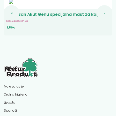
Allga San Akut Genu specijalna mast za koljena
Kosti, zglobovi i mišići
9,50 €
Moje zdravlje
Oralna higijena
Ljepota
Sportaši