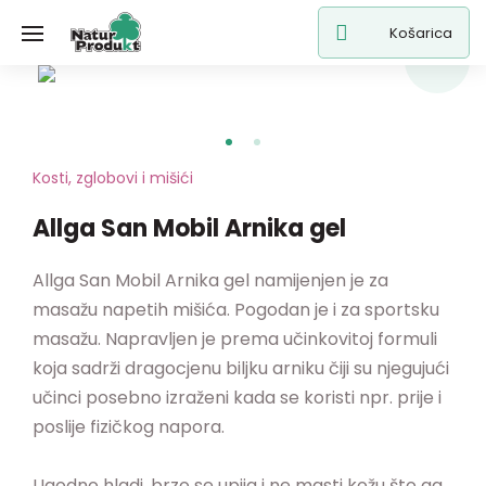
Košarica
Kosti, zglobovi i mišići
Allga San Mobil Arnika gel
Allga San Mobil Arnika gel namijenjen je za
masažu napetih mišića. Pogodan je i za sportsku
masažu. Napravljen je prema učinkovitoj formuli
koja sadrži dragocjenu biljku arniku čiji su njegujući
učinci posebno izraženi kada se koristi npr. prije i
poslije fizičkog napora.
Ugodno hladi, brzo se upija i ne masti kožu što ga