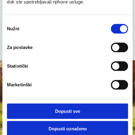
dok ste upotrebljavali njihove usluge.
Dr. Theiss Kadulja –
Bomboni s narančom
Odabir
+ Vitamin C
Nužni
pristanka
Dr. Theiss biljni bomboni s vitaminom C
3,50 €
Za postavke
Statistički
Marketinški
Dopusti sve
Dopusti označeno