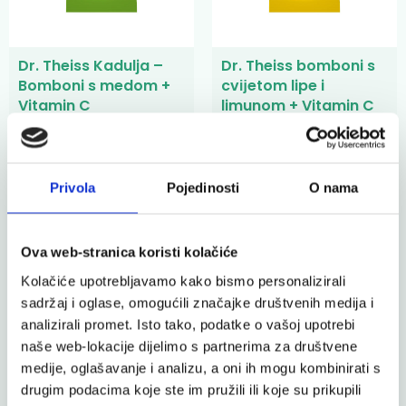
Dr. Theiss Kadulja –
Dr. Theiss bomboni s
Bomboni s medom +
cvĳetom lipe i
Vitamin C
limunom + Vitamin C
Dr. Theiss biljni bomboni s vitaminom C
Dr. Theiss biljni bomboni s vitaminom C
3,50 €
3,50 €
Privola
Pojedinosti
O nama
Ova web-stranica koristi kolačiće
Kolačiće upotrebljavamo kako bismo personalizirali
sadržaj i oglase, omogućili značajke društvenih medija i
analizirali promet. Isto tako, podatke o vašoj upotrebi
naše web-lokacije dijelimo s partnerima za društvene
medije, oglašavanje i analizu, a oni ih mogu kombinirati s
drugim podacima koje ste im pružili ili koje su prikupili