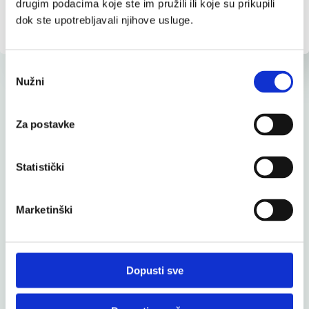
prirodne arome.
drugim podacima koje ste im pružili ili koje su prikupili
dok ste upotrebljavali njihove usluge.
Odabir
Nužni
pristanka
Povezani proizvodi
Za postavke
Statistički
Dr. Theiss Iron energy otopina 250 ml
Marketinški
Umor i pad imuniteta
17,00 €
Dopusti sve