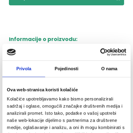
Informacije o proizvodu:
bomboni s ekstraktom kadulje
dodatno obogaćeni s vitaminom C i medom
Privola
Pojedinosti
O nama
1 bombon sadrži 23 % preporučenog dnevnog
unosa vitamina C
Ova web-stranica koristi kolačiće
pakiranje: 75 g, 26 bombona
Kolačiće upotrebljavamo kako bismo personalizirali
sadržaj i oglase, omogućili značajke društvenih medija i
Sastojci:
šećer; glukozni sirup; med (8,2 %); voda;
analizirali promet. Isto tako, podatke o vašoj upotrebi
ekstrakt kadulje (0,6 %); askorbinska kiselina (vitamin
naše web-lokacije dijelimo s partnerima za društvene
C); regulator kiselosti: limunska kiselina; biljni ekstrakt;
medije, oglašavanje i analizu, a oni ih mogu kombinirati s