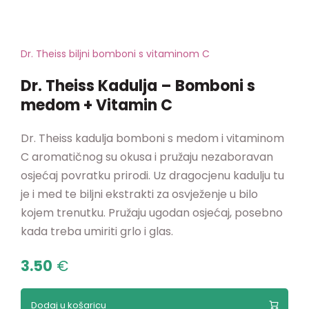
Dr. Theiss biljni bomboni s vitaminom C
Dr. Theiss Kadulja – Bomboni s
medom + Vitamin C
Dr. Theiss kadulja bomboni s medom i vitaminom
C aromatičnog su okusa i pružaju nezaboravan
osjećaj povratku prirodi. Uz dragocjenu kadulju tu
je i med te biljni ekstrakti za osvježenje u bilo
kojem trenutku. Pružaju ugodan osjećaj, posebno
kada treba umiriti grlo i glas.
3.50
€
Dodaj u košaricu