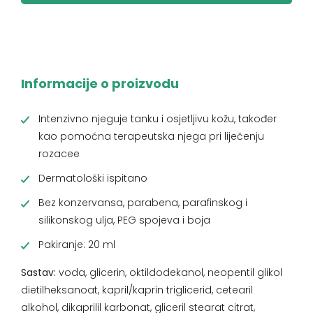
Informacije o proizvodu
Intenzivno njeguje tanku i osjetljivu kožu, također
kao pomoćna terapeutska njega pri liječenju
rozacee
Dermatološki ispitano
Bez konzervansa, parabena, parafinskog i
silikonskog ulja, PEG spojeva i boja
Pakiranje: 20 ml
Sastav:
voda, glicerin, oktildodekanol, neopentil glikol
dietilheksanoat, kapril/kaprin triglicerid, cetearil
alkohol, dikaprilil karbonat, gliceril stearat citrat,