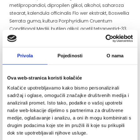
metilpropandiol, dipropilen glikol, alkohol, saharoza
stearat, kalendula officinalis Flo wer ekstrakt, Boswellia
Serrata guma, kultura Porphyridium Cruentum
Conditional Mediji, butilen glikol, acetil tetrapeptid-33,
kaprilil glikol, ulje sjemenki Echium Plantagineum,
maslac Butyrospermum Parkii, neosapunjiva ulja
sjemenki Helianthus Annuus, ekstrakt cvijeta/lišća/loze
Privola
Pojedinosti
O nama
Cardiospermum Halicacabum, tokoferol, ksantanska
guma, fenilpropanol, limunska kiselina
Ova web-stranica koristi kolačiće
Kolačiće upotrebljavamo kako bismo personalizirali
sadržaj i oglase, omogućili značajke društvenih medija i
analizirali promet. Isto tako, podatke o vašoj upotrebi
Način uporabe:
naše web-lokacije dijelimo s partnerima za društvene
medije, oglašavanje i analizu, a oni ih mogu kombinirati s
Ravnomjerno nanijeti ujutro i uvečer na mjesta s
drugim podacima koje ste im pružili ili koje su prikupili
crvenilom kože. Za jače pogođena područja i
dok ste upotrebljavali njihove usluge.
nadraženu kožu nanijeti gel više puta dnevno ili