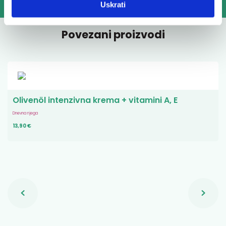
Uskrati
Povezani proizvodi
Olivenöl intenzivna krema + vitamini A, E
Dnevna njega
13,90 €