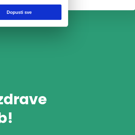
Dopusti sve
 zdrave
b!