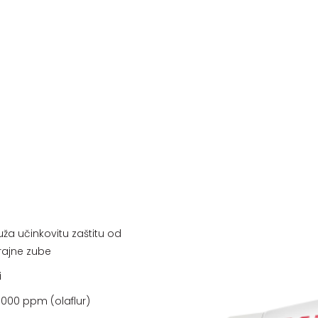
uža učinkovitu zaštitu od
 trajne zube
i
1000 ppm (olaflur)