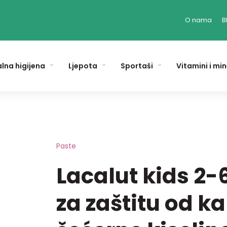
O nama
B
lna higijena
Ljepota
Sportaši
Vitamini i min
Paste
Lacalut kids 2-
za zaštitu od ka