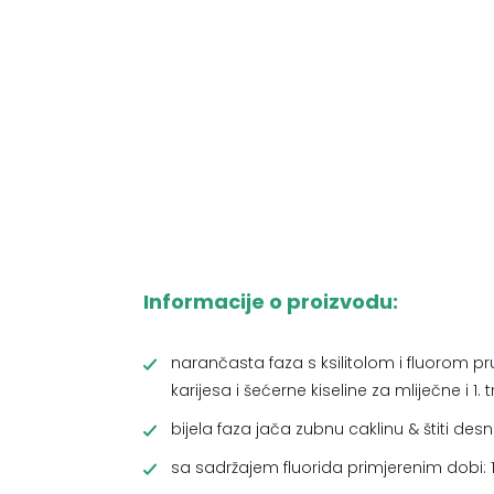
Informacije o proizvodu:
narančasta faza s ksilitolom i fluorom pr
karijesa i šećerne kiseline za mliječne i 1.
bijela faza jača zubnu caklinu & štiti desn
sa sadržajem fluorida primjerenim dobi: 