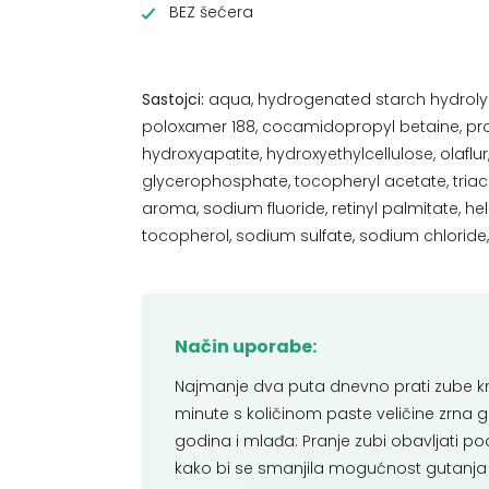
BEZ šećera
Sastojci:
aqua, hydrogenated starch hydrolysa
poloxamer 188, cocamidopropyl betaine, propy
hydroxyapatite, hydroxyethylcellulose, olaflu
glycerophosphate, tocopheryl acetate, triac
aroma, sodium fluoride, retinyl palmitate, he
tocopherol, sodium sulfate, sodium chloride, 
Način uporabe:
Najmanje dva puta dnevno prati zube k
minute s količinom paste veličine zrna 
godina i mlađa: Pranje zubi obavljati 
kako bi se smanjila mogućnost gutanja