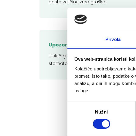
paste veličine zrna graška.
Privola
Upozorenje:
U slučaju korištenja fluorida iz drugih iz
Ova web-stranica koristi kol
stomatologom ili liječnikom.
Kolačiće upotrebljavamo kako 
promet. Isto tako, podatke o 
analizu, a oni ih mogu kombini
usluge.
Odabir
Nužni
pristanka