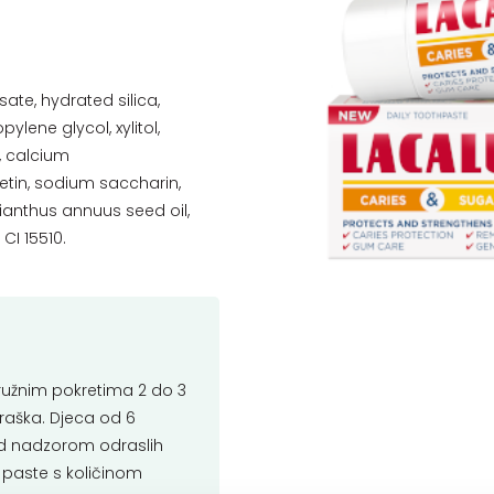
te, hydrated silica,
lene glycol, xylitol,
r, calcium
etin, sodium saccharin,
lianthus annuus seed oil,
CI 15510.
ružnim pokretima 2 do 3
graška. Djeca od 6
pod nadzorom odraslih
 paste s količinom