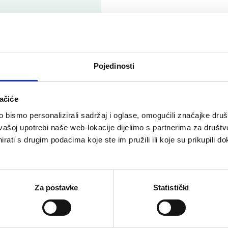
Pojedinosti
vora, posavjetovati se sa
ačiće
bismo personalizirali sadržaj i oglase, omogućili značajke društv
vašoj upotrebi naše web-lokacije dijelimo s partnerima za društv
rati s drugim podacima koje ste im pružili ili koje su prikupili do
Za postavke
Statistički