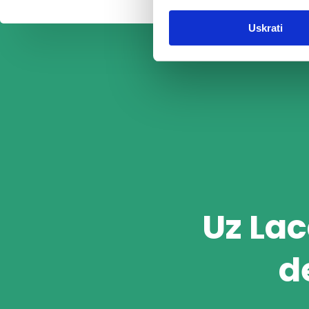
Uskrati
Uz Lac
d