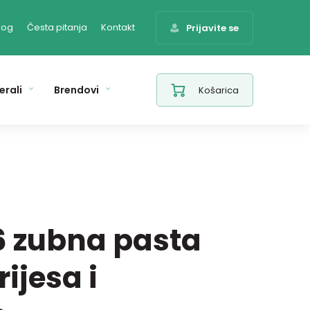
log
Česta pitanja
Kontakt
Prijavite se
erali
Brendovi
Košarica
6 zubna pasta
rijesa i