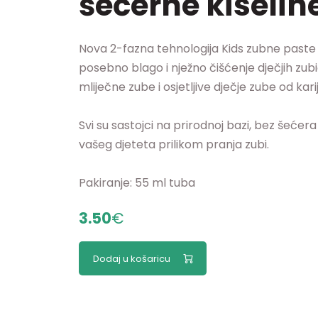
šećerne kiselin
Nova 2-fazna tehnologija Kids zubne past
posebno blago i nježno čišćenje dječjih zubi
mliječne zube i osjetljive dječje zube od kari
Svi su sastojci na prirodnoj bazi, bez šećer
vašeg djeteta prilikom pranja zubi.
Pakiranje: 55 ml tuba
3.50
€
Dodaj u košaricu