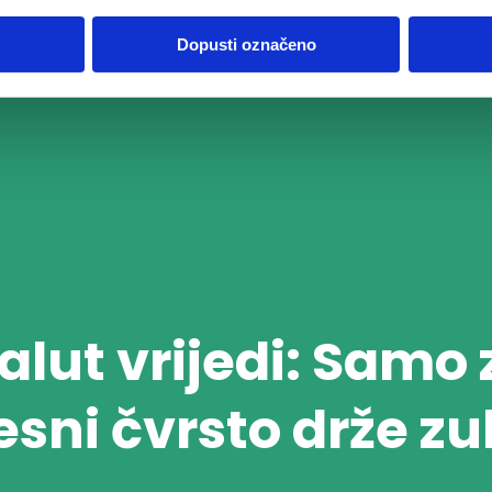
Dopusti označeno
alut vrijedi: Samo
esni čvrsto drže zu