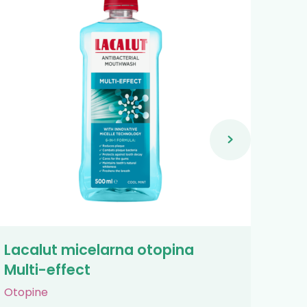
Lacalut micelarna otopina
Lac
Multi-effect
Otop
Otopine
5,9