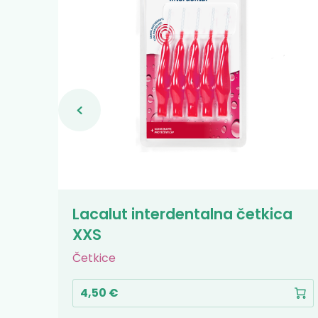
ca M
Lacalut interdentalna četkica
XXS
Četkice
4,50 €