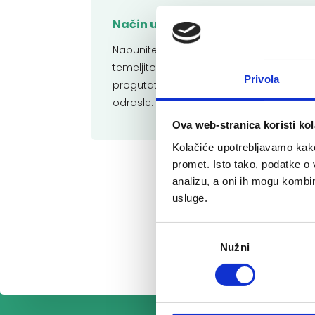
Način uporabe:
Napunite zatvarač s 15 ml otopine (oko 
temeljito isperite oko 30 sekundi, a zatim
Privola
progutati. Nakon toga nemojte ispirati
odrasle.
Ova web-stranica koristi kol
Kolačiće upotrebljavamo kako 
promet. Isto tako, podatke o 
analizu, a oni ih mogu kombini
usluge.
Odabir
Nužni
pristanka