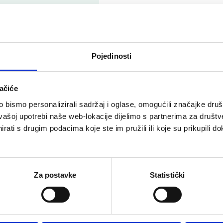
pola zatvarača),
 ispljunite. Nemojte
Pojedinosti
 vodom. Samo za
ačiće
bismo personalizirali sadržaj i oglase, omogućili značajke društv
vašoj upotrebi naše web-lokacije dijelimo s partnerima za društv
rati s drugim podacima koje ste im pružili ili koje su prikupili do
Za postavke
Statistički