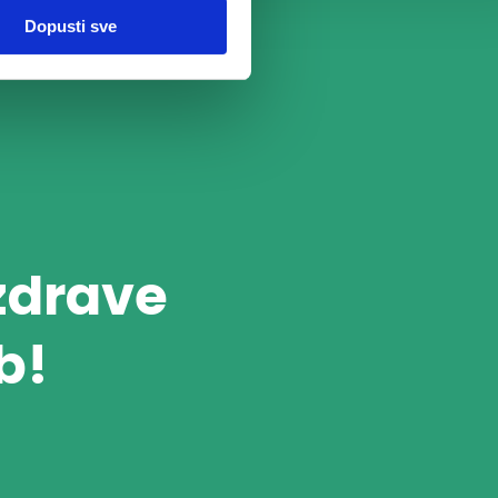
Dopusti sve
 zdrave
b!