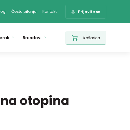
log
Česta pitanja
Kontakt
Prijavite se
erali
Brendovi
Košarica
rna otopina