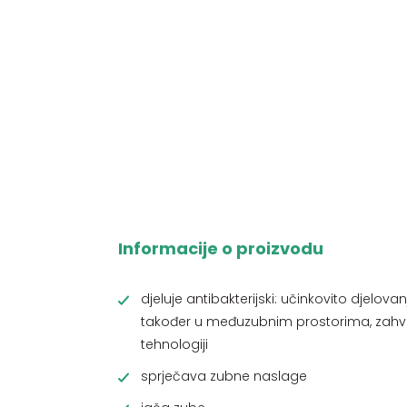
Informacije o proizvodu
djeluje antibakterijski: učinkovito djelovan
također u međuzubnim prostorima, zahval
tehnologiji
sprječava zubne naslage