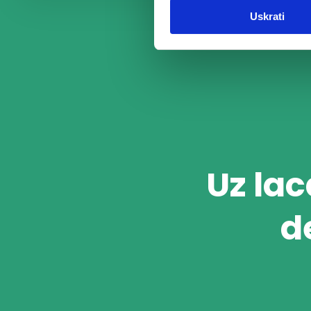
Uskrati
Uz lac
d