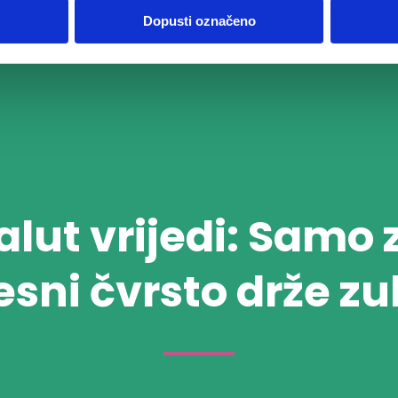
Dopusti označeno
alut vrijedi: Samo
esni čvrsto drže zu