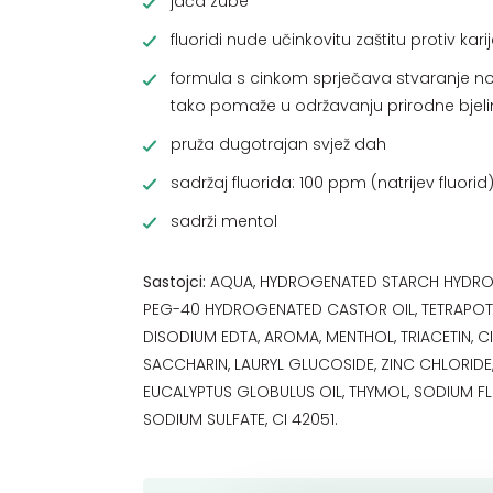
jača zube
fluoridi nude učinkovitu zaštitu protiv kari
formula s cinkom sprječava stvaranje 
tako pomaže u održavanju prirodne bjeli
pruža dugotrajan svjež dah
sadržaj fluorida: 100 ppm (natrijev fluorid
sadrži mentol
Sastojci:
AQUA, HYDROGENATED STARCH HYDROL
PEG-40 HYDROGENATED CASTOR OIL, TETRAPO
DISODIUM EDTA, AROMA, MENTHOL, TRIACETIN, C
SACCHARIN, LAURYL GLUCOSIDE, ZINC CHLORIDE
EUCALYPTUS GLOBULUS OIL, THYMOL, SODIUM FL
SODIUM SULFATE, CI 42051.