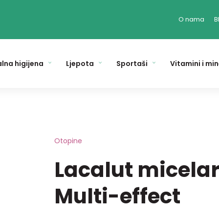
O nama
B
lna higijena
Ljepota
Sportaši
Vitamini i min
Otopine
Lacalut micela
Multi-effect