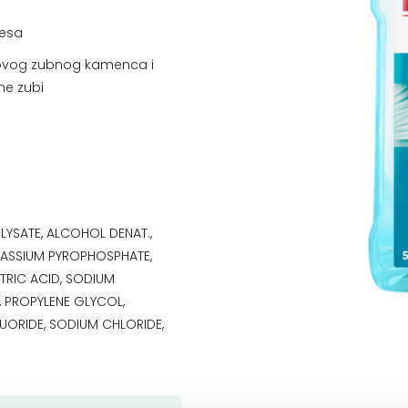
jesa
novog zubnog kamenca i
ne zubi
)
YSATE, ALCOHOL DENAT.,
TASSIUM PYROPHOSPHATE,
ITRIC ACID, SODIUM
, PROPYLENE GLYCOL,
UORIDE, SODIUM CHLORIDE,