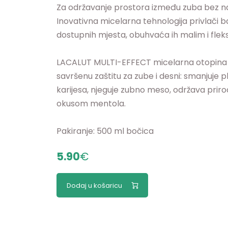
Za održavanje prostora između zuba bez na
Inovativna micelarna tehnologija privlači b
dostupnih mjesta, obuhvaća ih malim i fleks
LACALUT MULTI-EFFECT micelarna otopina s
savršenu zaštitu za zube i desni: smanjuje pla
karijesa, njeguje zubno meso, održava priro
okusom mentola.
Pakiranje: 500 ml bočica
5.90
€
Dodaj u košaricu