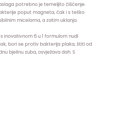
slaga potrebno je temeljito čišćenje.
akterije poput magneta, čak i s teško
ibilnim micelama, a zatim uklanja.
 inovativnom 6 u 1 formulom nudi
k, bori se protiv bakterija plaka, štiti od
dnu bjelinu zuba, osvježava dah. S