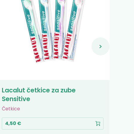
Lacalut četkice za zube
Lac
Sensitive
za z
kise
Četkice
Past
4,50 €
3,5