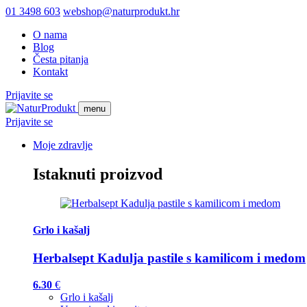
01 3498 603
webshop@naturprodukt.hr
O nama
Blog
Česta pitanja
Kontakt
Prijavite se
menu
Prijavite se
Moje zdravlje
Istaknuti proizvod
Grlo i kašalj
Herbalsept Kadulja pastile s kamilicom i medom
6.30
€
Grlo i kašalj