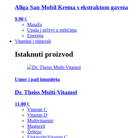
Allga San Mobil Krema s ekstraktom gaveza
9.90
€
Masaža
Upala i grčevi u mišićima
Energija
Vitamini i minerali
Istaknuti proizvod
Umor i pad imuniteta
Dr. Theiss Multi-Vitamol
11.00
€
Vitamin C
Vitamin D
Multivitamini
Magnezij
Željezo
Elektroliti/Vitamin C