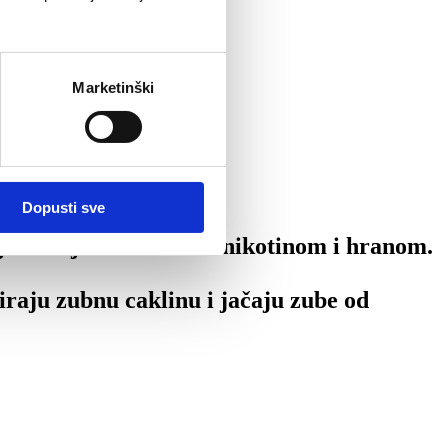
Marketinški
Dopusti sve
mjene boje uzrokovane nikotinom i hranom.
ziraju zubnu caklinu i jačaju zube od