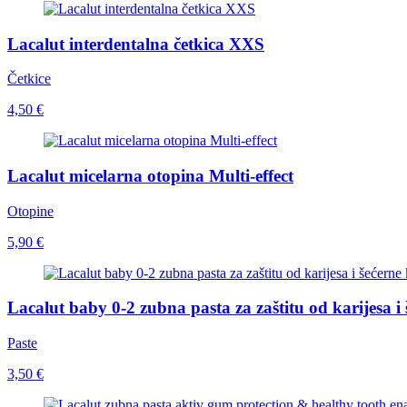
Lacalut interdentalna četkica XXS
Četkice
4,50 €
Lacalut micelarna otopina Multi-effect
Otopine
5,90 €
Lacalut baby 0-2 zubna pasta za zaštitu od karijesa i 
Paste
3,50 €