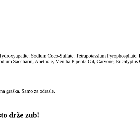
 Hydroxyapatite, Sodium Coco-Sulfate, Tetrapotassium Pyrophosphate
dium Saccharin, Anethole, Mentha Piperita Oil, Carvone, Eucalyptus 
na graška. Samo za odrasle.
sto drže zub!