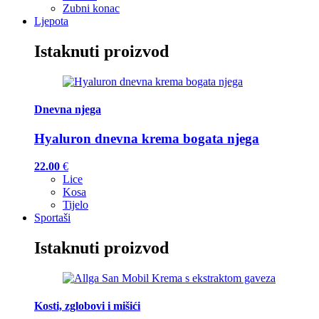
Zubni konac
Ljepota
Istaknuti proizvod
Dnevna njega
Hyaluron dnevna krema bogata njega
22.00
€
Lice
Kosa
Tijelo
Sportaši
Istaknuti proizvod
Kosti, zglobovi i mišići