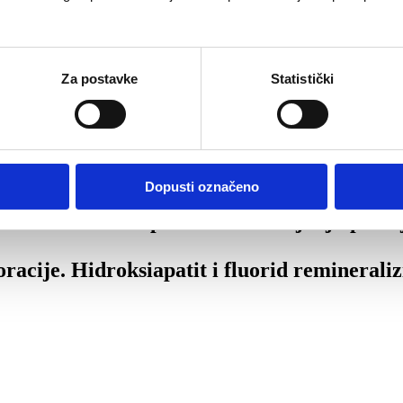
Za postavke
Statistički
Dopusti označeno
jele i čvrste zube pomaže u uklanjanju pro
oracije. Hidroksiapatit i fluorid reminerali