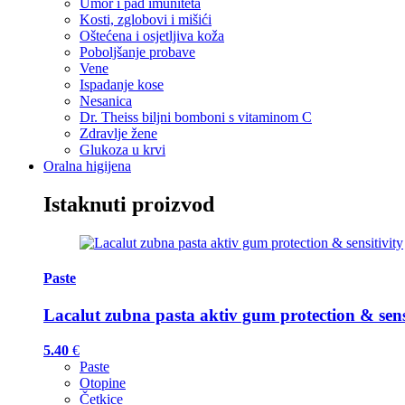
Umor i pad imuniteta
Kosti, zglobovi i mišići
Oštećena i osjetljiva koža
Poboljšanje probave
Vene
Ispadanje kose
Nesanica
Dr. Theiss biljni bomboni s vitaminom C
Zdravlje žene
Glukoza u krvi
Oralna higijena
Istaknuti proizvod
Paste
Lacalut zubna pasta aktiv gum protection & sens
5.40
€
Paste
Otopine
Četkice