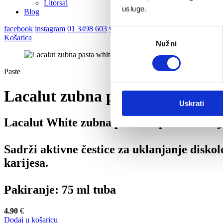
Litorsal
usluge.
Blog
facebook
instagram
01 3498 603
webshop@naturprodukt.hr
Odabir
Košarica
Nužni
pristanka
Paste
Lacalut zubna pasta white
Uskrati
Lacalut White zubna pasta za prirodno bi
Sadrži aktivne čestice za uklanjanje diskol
karijesa.
Pakiranje: 75 ml tuba
4.90
€
Dodaj u košaricu