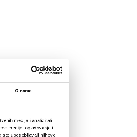
O nama
enih medija i analizirali
ene medije, oglašavanje i
k ste upotrebljavali njihove