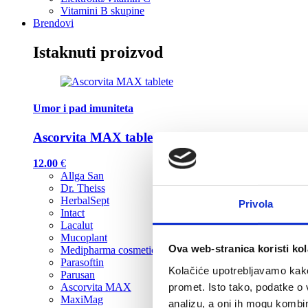
Vitamini B skupine
Brendovi
Istaknuti proizvod
Umor i pad imuniteta
Ascorvita MAX tablete
12.00
€
Allga San
Dr. Theiss
HerbalSept
Privola
Intact
Lacalut
Mucoplant
Ova web-stranica koristi kol
Medipharma cosmetics
Parasoftin
Kolačiće upotrebljavamo kako 
Parusan
promet. Isto tako, podatke o 
Ascorvita MAX
MaxiMag
analizu, a oni ih mogu kombini