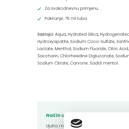
Za svakodnevnu primjenu
Pakiranje: 75 ml tuba
Sastojci:
Aqua, Hydrated Silica, Hydrogenated
Hydroxyapatite, Sodium Coco-Sulfate, Xan
Lactate, Menthol, Sodium Fluoride, Citric Aci
Saccharin, Chlorhexidine Digluconate, Sodium
Sodium Citrate, Carvone. Sadrži mentol.
Način uporabe:
Ujutro i navečer operite zube s Lacalut 