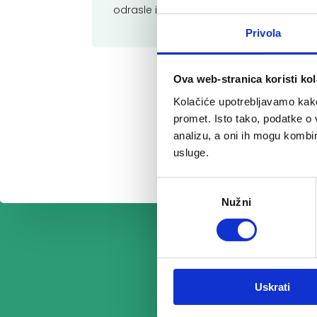
odrasle i adolescente iznas 12 godina.
Privola
Ova web-stranica koristi kol
Kolačiće upotrebljavamo kako 
promet. Isto tako, podatke o 
analizu, a oni ih mogu kombini
usluge.
Odabir
Nužni
pristanka
Uskrati