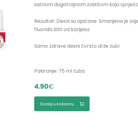
satnom dugotrajnom zaštitom koja sprječav
Rezultat: Desni su ojačane. Smanjena je osjetlj
fluorida štiti od karijesa.
Samo zdrave desni čvrsto drže zub!
Pakiranje: 75 ml tuba
4.90
€
Dodaj u košaricu