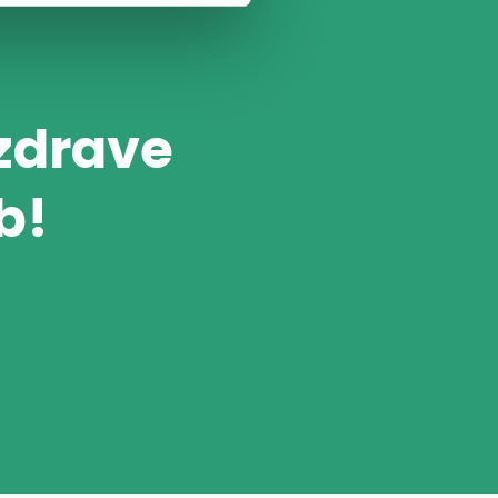
 zdrave
b!