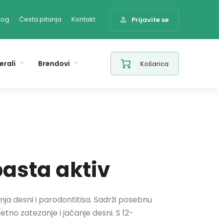
log
Česta pitanja
Kontakt
Prijavite se
erali
Brendovi
Košarica
pasta aktiv
nja desni i parodontitisa. Sadrži posebnu
tno zatezanje i jačanje desni. S 12-