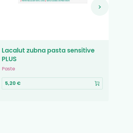
Lacalut zubna pasta sensitive
Lac
PLUS
Četk
Paste
4,5
5,20 €