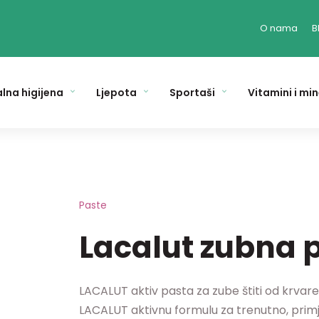
O nama
B
lna higijena
Ljepota
Sportaši
Vitamini i min
Paste
Lacalut zubna 
LACALUT aktiv pasta za zube štiti od krvare
LACALUT aktivnu formulu za trenutno, primje