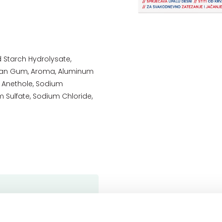
 Starch Hydrolysate,
than Gum, Aroma, Aluminum
d, Anethole, Sodium
 Sulfate, Sodium Chloride,
aktiv pastom za zube. Za