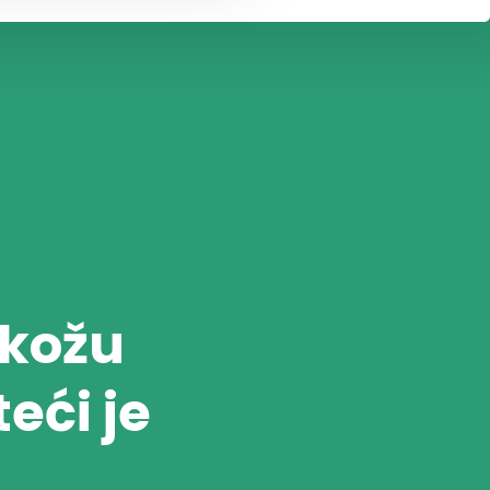
 kožu
eći je