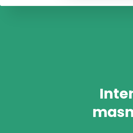
Inte
masno