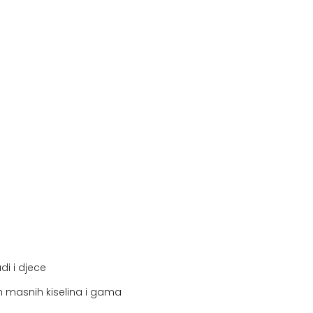
di i djece
ih masnih kiselina i gama