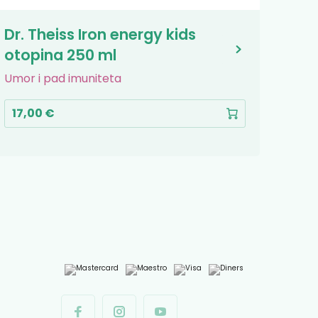
Dr. Theiss Iron energy kids
Dr. 
otopina 250 ml
po
Umor i pad imuniteta
Ošteć
17,00 €
8,5