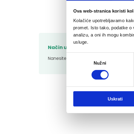
Ova web-stranica koristi kol
Kolačiće upotrebljavamo kako 
promet. Isto tako, podatke o 
analizu, a oni ih mogu kombini
usluge.
Način uporabe:
Odabir
Nanesite na vlažnu kožu stvarajući kremas
Nužni
pristanka
Uskrati