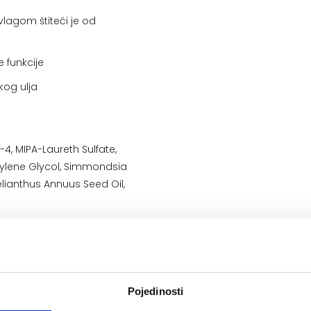
lagom štiteći je od
e funkcije
kog ulja
-4, MIPA-Laureth Sulfate,
ntylene Glycol, Simmondsia
elianthus Annuus Seed Oil,
Pojedinosti