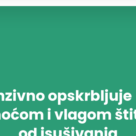
nzivno opskrbljuje
ćom i vlagom štit
od isušivanja