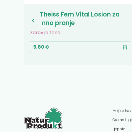
le
Dr. Theiss Fem Vital Losion za
intimno pranje
Zdravlje žene
5,80 €
Moje zdravl
Oralna hig
Ljepota