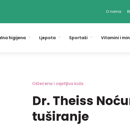
O nama
B
lna higijena
Ljepota
Sportaši
Vitamini i min
Oštećena i osjetljiva koža
Dr. Theiss Noću
tuširanje