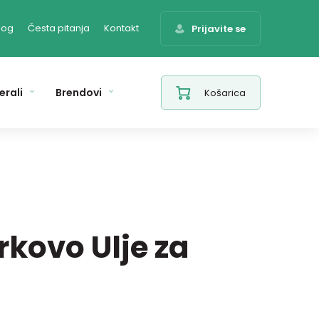
log
Česta pitanja
Kontakt
Prijavite se
erali
Brendovi
Košarica
rkovo Ulje za