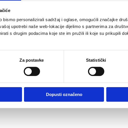
ačiće
bismo personalizirali sadržaj i oglase, omogućili značajke društv
vašoj upotrebi naše web-lokacije dijelimo s partnerima za društv
rati s drugim podacima koje ste im pružili ili koje su prikupili do
tu pjenu i isperite.
Za postavke
Statistički
Dopusti označeno