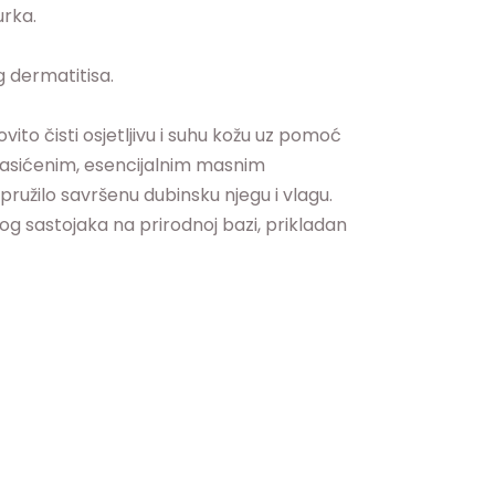
urka.
 dermatitisa.
vito čisti osjetljivu i suhu kožu uz pomoć
zasićenim, esencijalnim masnim
pružilo savršenu dubinsku njegu i vlagu.
bog sastojaka na prirodnoj bazi, prikladan