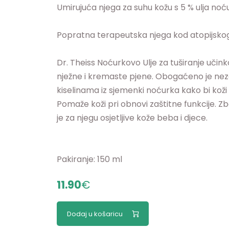
Umirujuća njega za suhu kožu s 5 % ulja noć
Popratna terapeutska njega kod atopijskog
Dr. Theiss Noćurkovo Ulje za tuširanje učinko
nježne i kremaste pjene. Obogaćeno je ne
kiselinama iz sjemenki noćurka kako bi koži 
Pomaže koži pri obnovi zaštitne funkcije. Z
je za njegu osjetljive kože beba i djece.
Pakiranje: 150 ml
11.90
€
Dodaj u košaricu