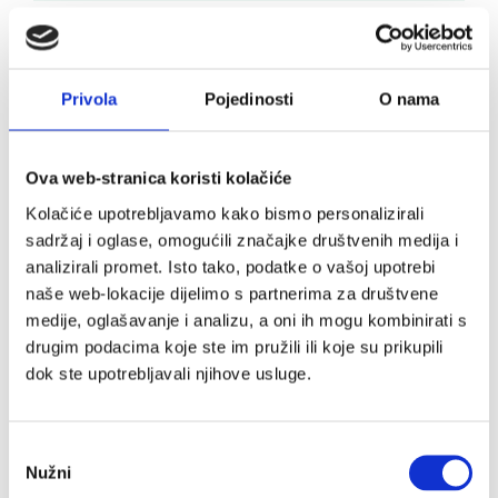
Upozorenje:
Privola
Pojedinosti
O nama
Preporučene dnevne doze ne smiju se
prekoračiti. Dodatak prehrani nije nadomjestak
ili zamjena uravnoteženoj prehrani. Uravnotežen,
Ova web-stranica koristi kolačiće
raznovrstan način prehrane i zdrav način života
Kolačiće upotrebljavamo kako bismo personalizirali
su od iznimne važnosti. Čuvati od dohvata male
sadržaj i oglase, omogućili značajke društvenih medija i
djece.
analizirali promet. Isto tako, podatke o vašoj upotrebi
naše web-lokacije dijelimo s partnerima za društvene
medije, oglašavanje i analizu, a oni ih mogu kombinirati s
drugim podacima koje ste im pružili ili koje su prikupili
dok ste upotrebljavali njihove usluge.
Odabir
Nužni
pristanka