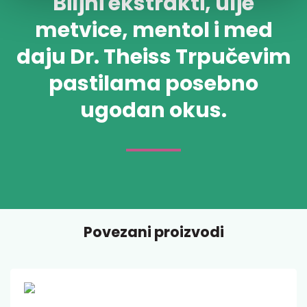
Biljni ekstrakti, ulje
metvice, mentol i med
daju Dr. Theiss Trpučevim
pastilama posebno
ugodan okus.
Povezani proizvodi