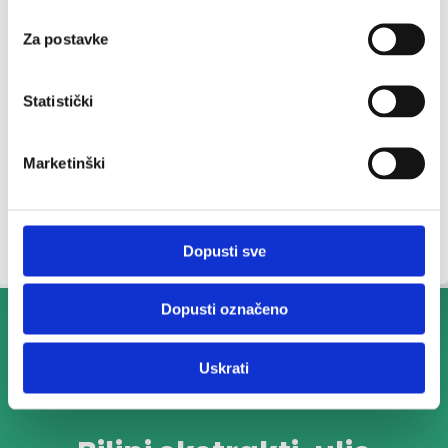
Za postavke
Statistički
Marketinški
Dopusti sve
Dopusti označeno
Uskrati