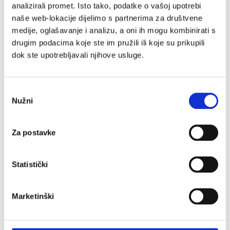
analizirali promet. Isto tako, podatke o vašoj upotrebi
naše web-lokacije dijelimo s partnerima za društvene
medije, oglašavanje i analizu, a oni ih mogu kombinirati s
drugim podacima koje ste im pružili ili koje su prikupili
dok ste upotrebljavali njihove usluge.
Odabir
Način uporabe:
Nužni
pristanka
Ujutro, tijekom dana, navečer isprati usnu
šupljinu s 10 ml Lacalut flora otopine (dozator se
Za postavke
nalazi na zatvaraču boce), najmanje 30 sek,
potom ispljunuti i ponovno ne ispirati. Slučajno
Statistički
gutanje je bezopasno. Samo za odrasle.
Marketinški
Upozorenje: