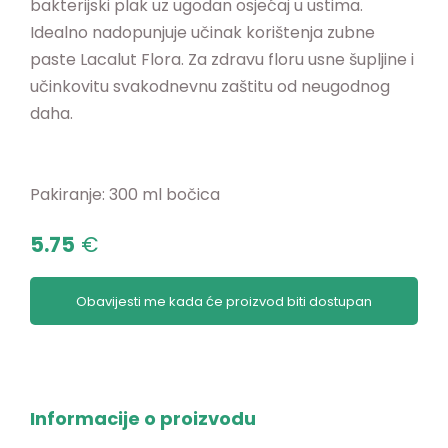
bakterijski plak uz ugodan osjećaj u ustima.
Idealno nadopunjuje učinak korištenja zubne
paste Lacalut Flora. Za zdravu floru usne šupljine i
učinkovitu svakodnevnu zaštitu od neugodnog
daha.
Pakiranje: 300 ml bočica
5.75
€
Obavijesti me kada će proizvod biti dostupan
Informacije o proizvodu