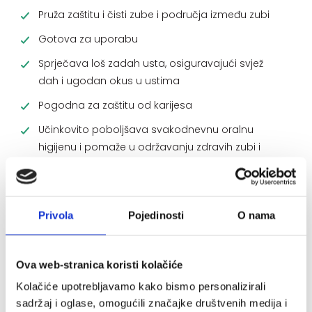
Pruža zaštitu i čisti zube i područja između zubi
Gotova za uporabu
Sprječava loš zadah usta, osiguravajući svjež
dah i ugodan okus u ustima
Pogodna za zaštitu od karijesa
Učinkovito poboljšava svakodnevnu oralnu
higijenu i pomaže u održavanju zdravih zubi i
desni
Sadrži natrijev fluorid (100 ppm fluorida)
Pakiranje: 300 ml bočica
Privola
Pojedinosti
O nama
Sastojci:
Aqua, Alcohol Denat., Glycerin, Hydrogenated
Starch Hydrolysate, Xylitol, PEG-40 Hydro genated
Ova web-stranica koristi kolačiće
Castor Oil, Aroma, Zinc Gluconate, Menthol, Sodium
Kolačiće upotrebljavamo kako bismo personalizirali
Benzoate, Sodium Saccharin, Eucalyptus Globulus
sadržaj i oglase, omogućili značajke društvenih medija i
Leaf Oil, Thymol, Sodium Fluoride, Citric Acid, Limonene.