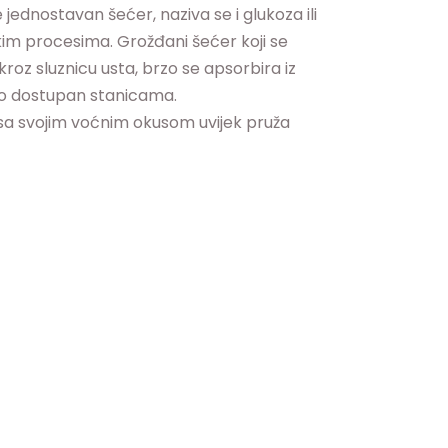
 jednostavan šećer, naziva se i glukoza ili
im procesima. Grožđani šećer koji se
oz sluznicu usta, brzo se apsorbira iz
rzo dostupan stanicama.
act sa svojim voćnim okusom uvijek pruža