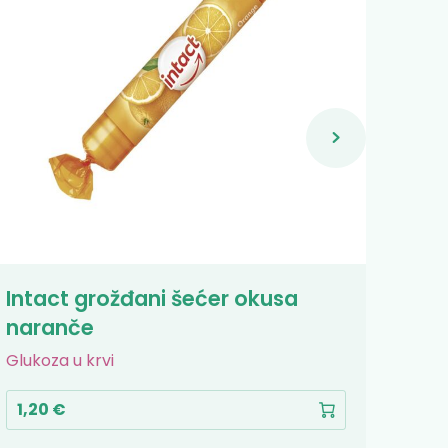
Intact grožđani šećer okusa
Int
naranče
jag
Glukoza u krvi
Gluko
1,20 €
1,2