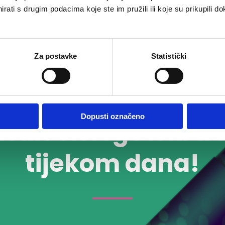
rati s drugim podacima koje ste im pružili ili koje su prikupili do
Za postavke
Statistički
Dopusti označeno
usan energetski tr
tijekom dana!