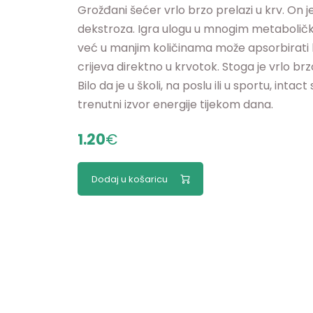
Grožđani šećer vrlo brzo prelazi u krv. On je
dekstroza. Igra ulogu u mnogim metaboličk
već u manjim količinama može apsorbirati kr
crijeva direktno u krvotok. Stoga je vrlo b
Bilo da je u školi, na poslu ili u sportu, int
trenutni izvor energije tijekom dana.
1.20
€
Dodaj u košaricu