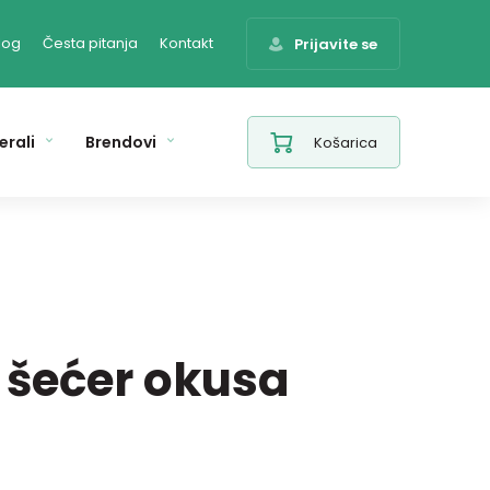
log
Česta pitanja
Kontakt
Prijavite se
erali
Brendovi
Košarica
 šećer okusa