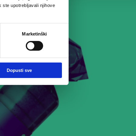
k ste upotrebljavali njihove
Marketinški
Dopusti sve
enutak