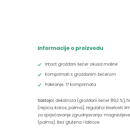
Informacije o proizvodu
Intact grožđani šećer okusa maline
Komprimati s grožđanim šećerom
Pakiranje: 17 komprimata
Sastojci:
dekstroza (grožđani šećer 89,2 %), h
(repica, kokos, palma), regulator kiselosti: l
za sprječavanje zgrudnjavanja: magnezijeve 
(palma). Bez glutena i laktoze.