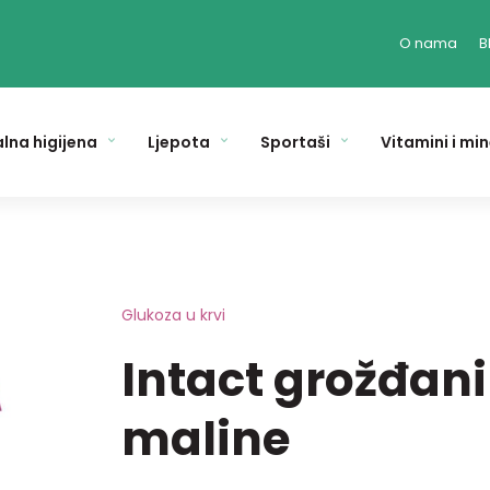
O nama
B
lna higijena
Ljepota
Sportaši
Vitamini i min
Glukoza u krvi
Intact grožđani
maline