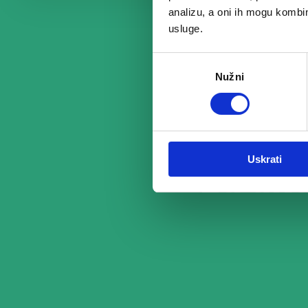
analizu, a oni ih mogu kombini
usluge.
Odabir
Nužni
pristanka
Uskrati
Za uk