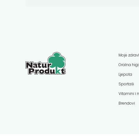
Moje zdravl
Oralna hig
Ljepota
Sportaši
Vitamini i 
Brendovi