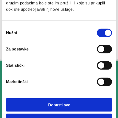
drugim podacima koje ste im pružili ili koje su prikupili
dok ste upotrebljavali njihove usluge.
Odabir
Nužni
pristanka
Za postavke
Statistički
Marketinški
Za ukusan energetski
Dopusti sve
trenutak tijekom dana!