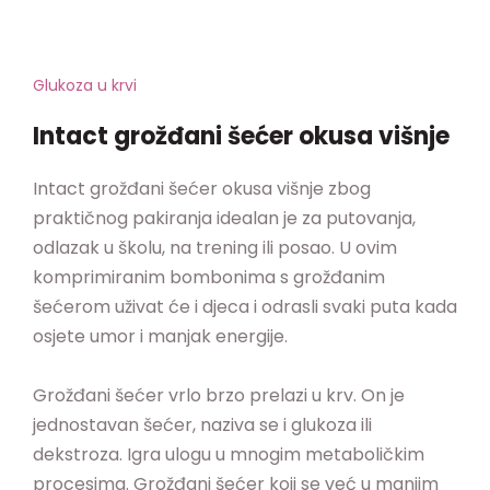
Glukoza u krvi
Intact grožđani šećer okusa višnje
Intact grožđani šećer okusa višnje zbog
praktičnog pakiranja idealan je za putovanja,
odlazak u školu, na trening ili posao. U ovim
komprimiranim bombonima s grožđanim
šećerom uživat će i djeca i odrasli svaki puta kada
osjete umor i manjak energije.
Grožđani šećer vrlo brzo prelazi u krv. On je
jednostavan šećer, naziva se i glukoza ili
dekstroza. Igra ulogu u mnogim metaboličkim
procesima. Grožđani šećer koji se već u manjim