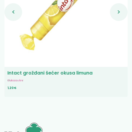
Intact grožđani šećer okusa limuna
Glukoza u krvi
1,20 €