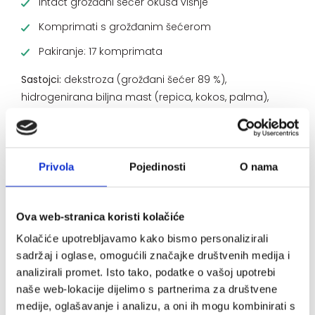
Intact grožđani šećer okusa višnje
Komprimati s grožđanim šećerom
Pakiranje: 17 komprimata
Sastojci:
dekstroza (grožđani šećer 89 %),
hidrogenirana biljna mast (repica, kokos, palma),
regulator kiselosti: limunska kiselina, aroma, tvar za
sprječavanje zgrudnjavanja: magnezijeve soli masnih
kiselina. Bez glutena i laktoze.
Privola
Pojedinosti
O nama
Ova web-stranica koristi kolačiće
Kolačiće upotrebljavamo kako bismo personalizirali
sadržaj i oglase, omogućili značajke društvenih medija i
analizirali promet. Isto tako, podatke o vašoj upotrebi
naše web-lokacije dijelimo s partnerima za društvene
medije, oglašavanje i analizu, a oni ih mogu kombinirati s