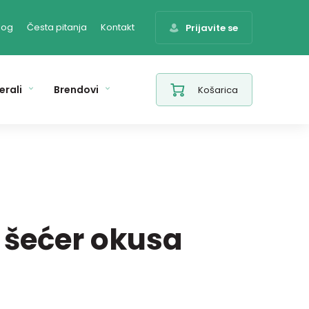
log
Česta pitanja
Kontakt
Prijavite se
erali
Brendovi
Košarica
 šećer okusa