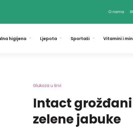
O nama
B
lna higijena
Ljepota
Sportaši
Vitamini i min
Glukoza u krvi
Intact grožđani
zelene jabuke