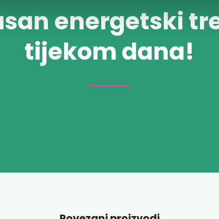
usan energetski tr
tijekom dana!
Povezani proizvodi