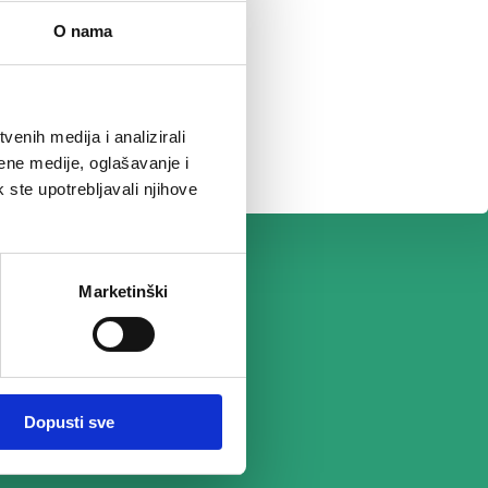
O nama
enih medija i analizirali
ene medije, oglašavanje i
k ste upotrebljavali njihove
Marketinški
Dopusti sve