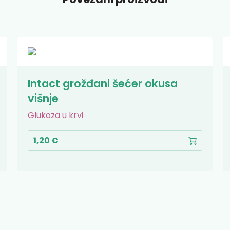
Intact grožđani šećer okusa
višnje
Glukoza u krvi
1,20 €