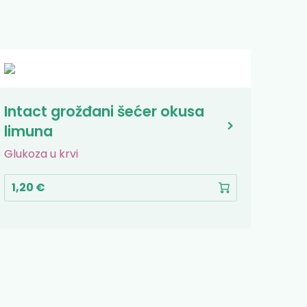
Intact grožđani šećer okusa
Int
limuna
jag
Glukoza u krvi
Gluko
1,20 €
1,2