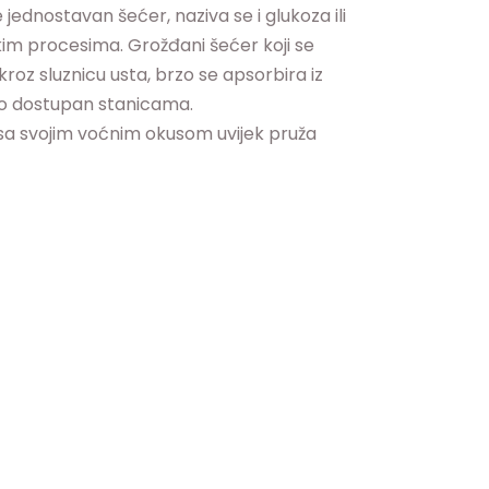
 jednostavan šećer, naziva se i glukoza ili
im procesima. Grožđani šećer koji se
oz sluznicu usta, brzo se apsorbira iz
rzo dostupan stanicama.
act sa svojim voćnim okusom uvijek pruža