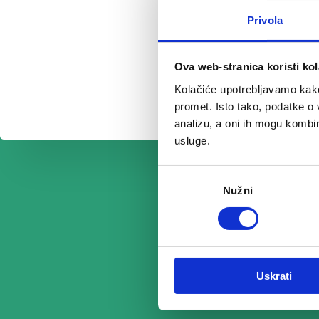
Privola
Ova web-stranica koristi kol
Kolačiće upotrebljavamo kako 
promet. Isto tako, podatke o 
analizu, a oni ih mogu kombini
usluge.
Odabir
Nužni
pristanka
Uskrati