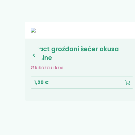
Intact grožđani šećer okusa
maline
Glukoza u krvi
1,20 €