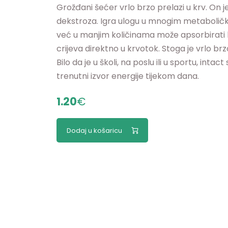
Grožđani šećer vrlo brzo prelazi u krv. On je
dekstroza. Igra ulogu u mnogim metaboličk
već u manjim količinama može apsorbirati kr
crijeva direktno u krvotok. Stoga je vrlo b
Bilo da je u školi, na poslu ili u sportu, int
trenutni izvor energije tijekom dana.
1.20
€
Dodaj u košaricu