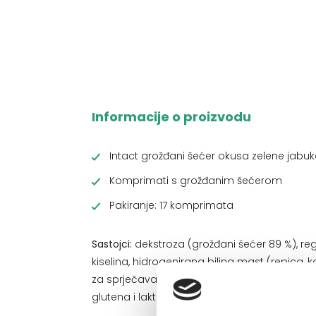
Informacije o proizvodu
Intact grožđani šećer okusa zelene jabuk
Komprimati s grožđanim šećerom
Pakiranje: 17 komprimata
Sastojci:
dekstroza (grožđani šećer 89 %), regu
kiselina, hidrogenirana biljna mast (repica, 
za sprječavanje zgrudnjavanja: magnezijeve 
glutena i laktoze.