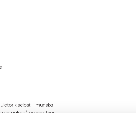
e
lator kiselosti: limunska
kokos, palma), aroma, tvar
soli masnih kiselina. Bez