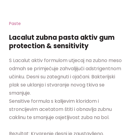
Paste
Lacalut zubna pasta aktiv gum
protection & sensitivity
S Lacalut aktiv formulom utjecaj na zubno meso
odmah se primjećuje zahvaljijući adstrigentnom
učinku. Desni su zategnuti i ojačani. Bakterijski
plak se uklanja i stvaranje novog tkiva se
smanjuje.
Sensitive formula s kalijevim kloridom i
stroncijevim acetatom štiti i obnavlja zubnu
caklinu te smanjuje osjetljivost zuba na bol.
Rezultat: Krvarenje desni je zaustavljeno.