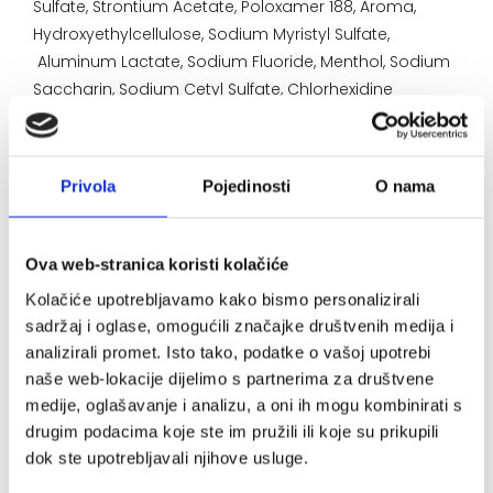
Sulfate, Strontium Acetate, Poloxamer 188, Aroma,
Hydroxyethylcellulose, Sodium Myristyl Sulfate,
Aluminum Lactate, Sodium Fluoride, Menthol, Sodium
Saccharin, Sodium Cetyl Sulfate, Chlorhexidine
Digluconate.
Privola
Pojedinosti
O nama
Način uporabe:
Primijeniti dva puta dnevno za dugotrajnu
Ova web-stranica koristi kolačiće
zaštitu protiv bolne osjetljivosti. Samo za
Kolačiće upotrebljavamo kako bismo personalizirali
odrasle.
sadržaj i oglase, omogućili značajke društvenih medija i
analizirali promet. Isto tako, podatke o vašoj upotrebi
naše web-lokacije dijelimo s partnerima za društvene
medije, oglašavanje i analizu, a oni ih mogu kombinirati s
Upozorenje:
drugim podacima koje ste im pružili ili koje su prikupili
dok ste upotrebljavali njihove usluge.
Sadrži stroncijev acetat. Učestala primjena kod
djece nije preporučljiva.