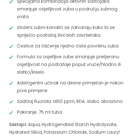
Specijalna kombinacija aktivnih sastojaka
smanjuje osjetljivost zuba u području zubnog
vrata
Izloženi zubni kanalići se zatvaraju kako bi se
spriječio podražaj živčanih završetaka
Čestice za čišćenje nježno čiste površinu zuba
Formula za osjetljive zube smanjuje pretjeranu
osjetljivost na podražaje poput vruće/hladno ili
slatko/kiselo
Adstrigentni učinak na desne primjetan je nakon
prve primjene
Sadržaj fluorida: 1450 ppm, RDA: slabo abrazivno
Pakiranje: 75 ml tuba
Sastojci:
Aqua, Hydrogenated Starch Hydrolysate,
Hydrated Silica, Potassium Chloride, Sodium Lauryl