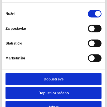
Odabir
Nužni
pristanka
Za postavke
Statistički
Marketinški
Dopusti sve
Dopusti označeno
Uskrati