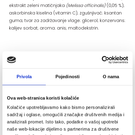
ekstrakt zeleni matičnjaka
(Melissa officinalis)
(0,05 %);
askorbinska kiselina (vitamin C); zgušnjivač: ksantan
guma; tvar za zadržavanje vlage: glicerol; konzervans:
kalijev sorbat; aroma: anis; maltodekstrin.
Privola
Pojedinosti
O nama
Ova web-stranica koristi kolačiće
Kolačiće upotrebljavamo kako bismo personalizirali
sadržaj i oglase, omogućili značajke društvenih medija i
Način uporabe:
analizirali promet. Isto tako, podatke o vašoj upotrebi
naše web-lokacije dijelimo s partnerima za društvene
Djeca od 4 do 6 godina ½ čajne žlice (2,5 ml) 3