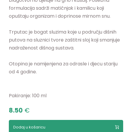
blagotvorno djeluje na grlo i kašalj. Posebna
formulacija sadrži matičnjak i kamilicu koji
opuštaju organizam i doprinose mirnom snu.
Trputac je bogat sluzima koje u području dišnih
putova na sluznici tvore zaštitni sloj koji smanjuje
nadraženost dišnog sustava.
Otopina je namijenjena za odrasle i djecu stariju
od 4 godine.
Pakiranje: 100 ml
8.50
€
Dodaj u košaricu