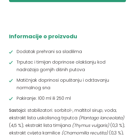
Informacije o proizvodu
Dodatak prehrani sa sladilima
Trputac i timijan doprinose olakšanju kod
nadražaja gornjih dišnih putova
Matičnjak doprinosi opuštanju i održavanju
normalnog sna
Pakiranje: 100 ml ili 250 ml
Sastojci:
stabilizatori: sorbitol-, maltitol sirup; voda;
ekstrakt lista uskolisnog trputca
(Plantago lanceolata)
(4,5 %); ekstrakt lista timijana
(Thymus vulgaris)
(0,3 %);
ekstrakt cvijeta kamilice
(Chamomilla recutita)
(0,3 %);