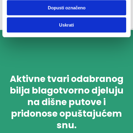
Dopusti označeno
Uskrati
Aktivne tvari odabranog
bilja blagotvorno djeluju
na dišne putove i
pridonose opuštajućem
snu.