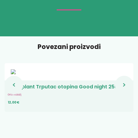
Povezani proizvodi
Mucoplant Trputac otopina Good night 250 ml
Grlo i kašalj
12,00 €